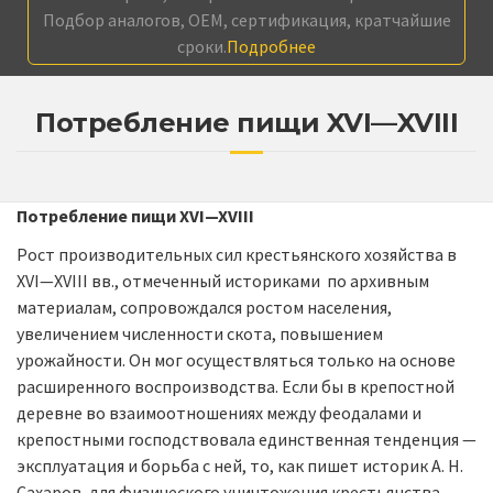
Подбор аналогов, OEM, сертификация, кратчайшие
сроки.
Подробнее
Потребление пищи XVI—XVIII
Потребление пищи XVI—XVIII
Рост производительных сил крестьянского хозяйства в
XVI—XVIII вв., отмеченный историками по архивным
материалам, сопровождался ростом населения,
увеличением численности скота, повышением
урожайности. Он мог осуществляться только на основе
расширенного воспроизводства. Если бы в крепостной
деревне во взаимоотношениях между феодалами и
крепостными господствовала единственная тенденция —
эксплуатация и борьба с ней, то, как пишет историк А. Н.
Сахаров, для физического уничтожения крестьянства