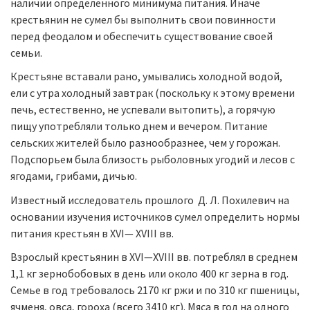
наличии определенного минимума питания. Иначе
крестьянин не сумел бы выполнить свои повинности
перед феодалом и обеспечить существование своей
семьи.
Крестьяне вставали рано, умывались холодной водой,
ели с утра холодный завтрак (поскольку к этому времени
печь, естественно, не успевали вытопить), а горячую
пищу употребляли только днем и вечером. Питание
сельских жителей было разнообразнее, чем у горожан.
Подспорьем была близость рыболовных угодий и лесов с
ягодами, грибами, дичью.
Известный исследователь прошлого Д. Л. Похилевич на
основании изучения источников сумел определить нормы
питания крестьян в XVI— XVIII вв.
Взрослый крестьянин в XVI—XVIII вв. потреблял в среднем
1,1 кг зернобобовых в день или около 400 кг зерна в год.
Семье в год требовалось 2170 кг ржи и по 310 кг пшеницы,
ячменя, овса, гороха (всего 3410 кг). Мяса в год на одного