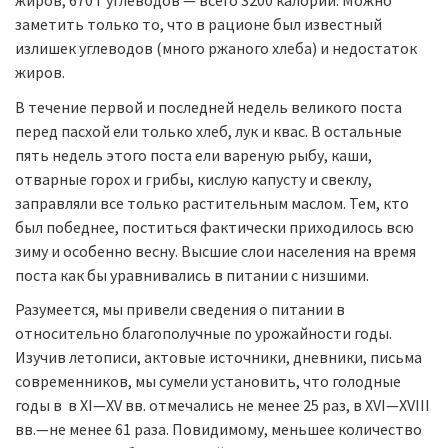
жиров, 670 г углеводов — всего 3200 калорий. Можно
заметить только то, что в рационе был известный
излишек углеводов (много ржаного хлеба) и недостаток
жиров.
В течение первой и последней недель великого поста
перед пасхой ели только хлеб, лук и квас. В остальные
пять недель этого поста ели вареную рыбу, каши,
отварные горох и грибы, кислую капусту и свеклу,
заправляли все только растительным маслом. Тем, кто
был победнее, поститься фактически приходилось всю
зиму и особенно весну. Высшие слои населения на время
поста как бы уравнивались в питании с низшими.
Разумеется, мы привели сведения о питании в
относительно благополучные по урожайности годы.
Изучив летописи, актовые источники, дневники, письма
современников, мы сумели установить, что голодные
годы в в XI—XV вв. отмечались не менее 25 раз, в XVI—XVIII
вв.—не менее 61 раза. Повидимому, меньшее количество