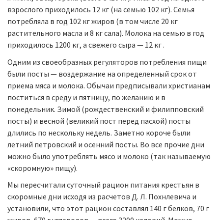
взрослого приходилось 12 кг (на семью 102 кг). Семья
потребляла в год 102 кг жиров (в том числе 20 кг
растительного масла и 8 кг сала). Молока на семью в год
приходилось 1200 кг, а свежего сыра — 12 кг .
Одним из своеобразных регуляторов потребления пищи
были посты — воздержание на определенный срок от
приема мяса и молока. Обычаи предписывали христианам
поститься в среду и пятницу, по желанию и в
понедельник. Зимой (рождественский и филипповский
посты) и весной (великий пост перед пасхой) посты
длились по нескольку недель. Заметно короче были
летний петровский и осенний посты. Во все прочие дни
можно было употреблять мясо и молоко (так называемую
«скоромную» пищу).
Мы пересчитали суточный рацион питания крестьян в
скоромные дни исходя из расчетов Д. Л. Похнлевича и
установили, что этот рацион составлял 140 г белков, 70 г