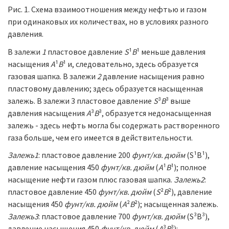
Рис. 1. Схема взаимоотношения между нефтью и газом
при одинаковых их количествах, но в условиях разного
давления.
В залежи
1
пластовое давление
S
¹
B
¹ меньше давления
насыщения
А
¹
В
¹ и, следовательно, здесь образуется
газовая шапка. В залежи
2
давление насыщения равно
пластовому давлению; здесь образуется насыщенная
залежь. В залежи 3 пластовое давление
S
³
B
³ выше
давления насыщения
А
³
В
³, образуется недонасыщенная
залежь - здесь нефть могла бы содержать растворенного
газа больше, чем его имеется в действительности.
Залежь
1
: пластовое давление 200
фунт/кв. дюйм
(S¹B¹),
давление насыщения 450
фунт/кв. дюйм
(
А
¹
В
¹); полное
насыщение нефти газом плюс газовая шапка.
Залежь
2
:
пластовое давление 450
фунт/кв. дюйм
(
S
²
B
²), давление
насыщения 450
фунт/кв. дюйм
(
А
²
В
²); насыщенная залежь.
Залежь
3
: пластовое давление 700
фунт/кв. дюйм
(S³B³),
давление насыщения 450
фунт/кв. дюйм
(
А
³
В
³):