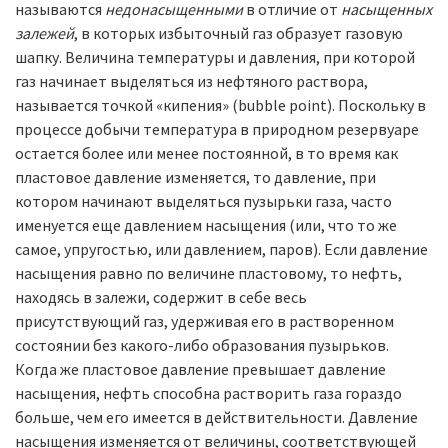
называются
недонасыщенными
в отличие от
насыщенных
залежей
, в которых избыточный газ образует газовую
шапку. Величина температуры и давления, при которой
газ начинает выделяться из нефтяного раствора,
называется точкой «кипения» (bubble point). Поскольку в
процессе добычи температура в природном резервуаре
остается более или менее постоянной, в то время как
пластовое давление изменяется, то давление, при
котором начинают выделяться пузырьки газа, часто
именуется еще давлением насыщения (или, что то же
самое, упругостью, или давлением, паров). Если давление
насыщения равно по величине пластовому, то нефть,
находясь в залежи, содержит в себе весь
присутствующий газ, удерживая его в растворенном
состоянии без какого-либо образования пузырьков.
Когда же пластовое давление превышает давление
насыщения, нефть способна растворить газа гораздо
больше, чем его имеется в действительности. Давление
насыщения изменяется от величины, соответствующей