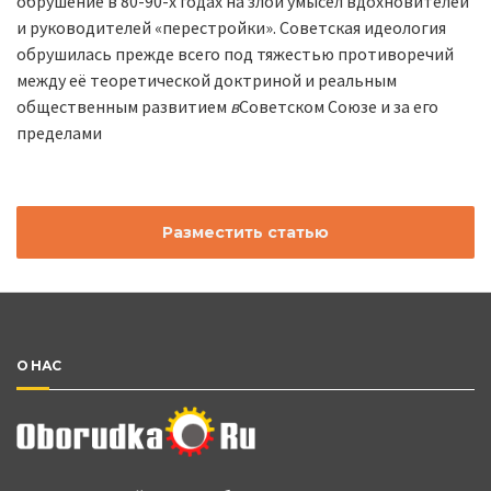
обрушение в 80-90-х годах на злой умысел вдохновите­лей
и руководителей «перестройки». Советская идеология
обрушилась прежде всего под тяжестью противоречий
между её теоретической доктриной и реаль­ным
общественным развитием
в
Советском Союзе и за его
пределами
Разместить статью
О НАС