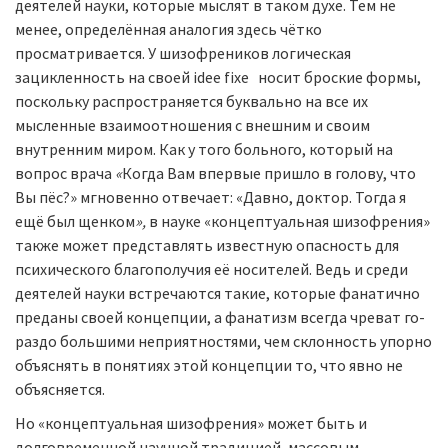
деятелей науки, которые мыслят в таком духе. Тем не
менее, определённая аналогия здесь чётко
просматривается. У шизофреников логическая
зацикленность на своей idee fixe
носит броские формы,
поскольку распространяется буквально на все их
мысленные взаимоотношения с внешним и своим
внутренним миром. Как у того больного, который на
вопрос врача
«
Когда Вам впервые пришло в голову, что
Вы пёс?» мгновенно отвечает: «Давно, доктор. Тогда я
ещё был щен­ком
»
,
в науке «концептуальная шизофрения»
также может пред­ставлять известную опасность для
психического благополучия её носителей. Ведь и среди
деятелей науки встречаются такие, которые фанатично
преданы своей концепции, а фанатизм всегда чреват го­
раздо большими неприятностями, чем склонность упорно
объяснять в понятиях этой концепции то, что явно не
объясняется.
Но «концептуальная шизофрения» может быть и
долговременной научной традицией, массовым