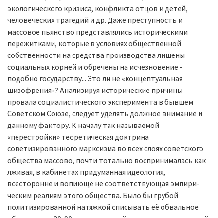
экологического кризиса, конфликта отцов и детей,
человеческих трагедий и др. Даже преступность и
массовое пьянство представлялись историческими
пережитками, которые в ус­ловиях общественной
собственности на средства производства лишены
социальных корней и обречены на исчезновение -
подобно государству... Это ли не «концептуальная
шизофрения»? Анализируя исторические причины
провала социалистического эксперимента в бывшем
Советском Союзе, следует уделять должное внимание и
данному фактору. К началу так называемой
«перестройки» теоретическая доктрина
советизированного марксизма во всех слоях советского
общества массово, почти тотально воспринималась как
лживая, в кабинетах придуманная идеология,
всесторонне и вопиюще не соответствующая эмпири­
ческим реалиям этого общества. Было бы грубой
политизированной натяжкой списывать её обвальное