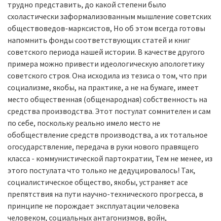
трудно представить, до какой степени было
схоластически заформализованным мышление совет­ских
обществоведов-марксистов, Но об этом всегда готовы
напомнить фонды соответствующих статей и книг
советского периода нашей истории. В качестве другого
примера можно привести идеологическую апологетику
советского строя. Она исходила из тезиса о том, что при
социализме, якобы, на практике, а не на бумаге, имеет
место общественная (общенародная) собственность на
средства производства. Этот постулат сомнителен и сам
по себе, поскольку ре­ально имело место не
обобществление средств производства, а их тотальное
огосударствление, передача в руки нового правящего
класса - коммунистиче­ской партократии, Тем не менее, из
этого постулата что только не дедуцирова­лось! Так,
социалистическое общество, якобы, устраняет асе
препятствия на пу­ти научно-технического прогресса, в
принципе не порождает эксплуатации че­ловека
человеком, социальных антагонизмов, войн,