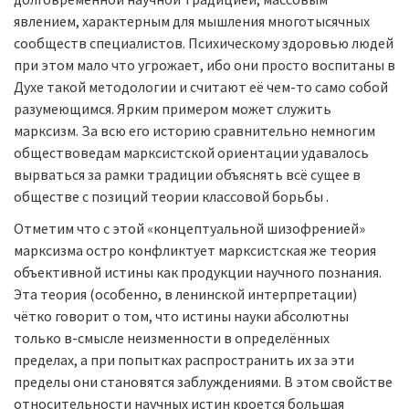
явлением, характерным для мышле­ния многотысячных
сообществ специалистов. Психическому здоровью людей
при этом мало что угрожает, ибо они просто воспитаны в
Духе такой методологии и считают её чем-то само собой
разумею­щимся. Ярким примером может служить
марксизм. За всю его исто­рию сравнительно немногим
обществоведам марксистской ориентации удавалось
вырваться за рамки традиции объяснять всё сущее в
обществе с позиций теории классовой борьбы .
Отметим что с этой «концептуальной шизофренией»
марксизма остро конфликтует марксистская же теория
объективной истины как продукции научного познания.
Эта теория (особенно, в ленинской интерпретации)
чётко говорит о том, что истины науки абсолютны
только в-смысле неизменности в определённых
пределах, а при попытках распространить их за эти
пределы они становятся заблужде­ниями. В этом свойстве
относительности научных истин кроется большая