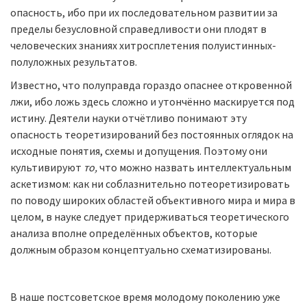
опасность, ибо при их последовательном развитии за
пре­делы безусловной справедливости они плодят в
человеческих зна­ниях хитросплетения полуистинных-
полуложных результатов.
Известно, что полуправда гораздо опаснее откровенной
лжи, ибо ложь здесь сложно и утончённо маскируется под
истину. Деятели науки отчётливо понимают эту
опасность теоретизирований без по­стоянных оглядок на
исходные понятия, схемы и допущения. Поэто­му они
культивируют
то
,
что можно назвать интеллектуальным
аскетизмом: как ни соблазнительно потеоретизировать
по поводу широких областей объективного мира и мира в
целом, в науке сле­дует придерживаться теоретического
анализа вполне определён­ных объектов, которые
должным образом концептуально схемати­зированы.
В наше постсоветское время молодому поколению уже