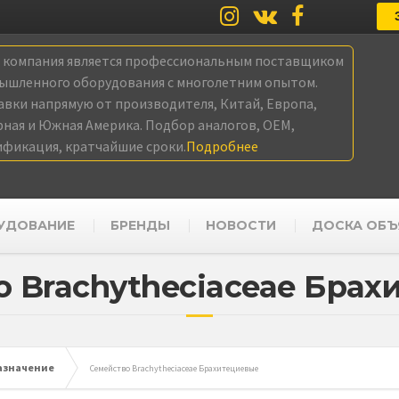
а компания является профессиональным поставщиком
ышленного оборудования с многолетним опытом.
авки напрямую от производителя, Китай, Европа,
рная и Южная Америка. Подбор аналогов, OEM,
ификация, кратчайшие сроки.
Подробнее
УДОВАНИЕ
БРЕНДЫ
НОВОСТИ
ДОСКА ОБЪ
 Brachytheciaceae Бра
азначение
Семейство Brachytheciaceae Брахитециевые