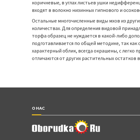
коричневые, в углах листьев ушки недифференц
входят в волокно низинных гипнового и осоков
Остальные многочисленные виды мхов из други
количествах. Для определения видовой принад
торфа образец не нуждается в какой-либо доп
подготавливается по общей методике, так как
характерный облик, всегда окрашены, с легко 
отличаются от других растительных остатков в
О НАС