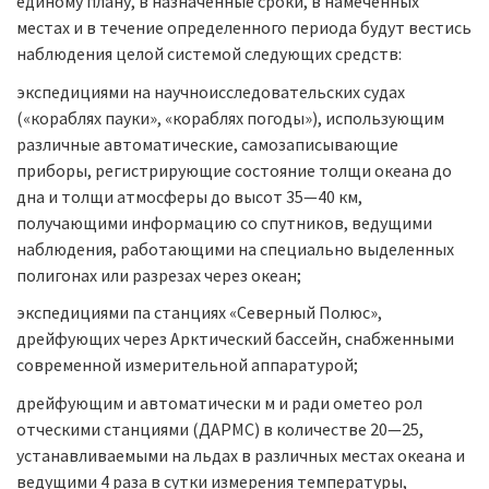
единому плану, в назначенные сроки, в намеченных
местах и в течение определенного периода будут вестись
наблюдения целой системой следующих средств:
экспедициями на научноисследовательских судах
(«кораблях пауки», «кораблях погоды»), использующим
различные автоматические, самозаписывающие
приборы, регистрирующие состояние толщи океана до
дна и толщи атмосферы до высот 35—40 км,
получающими информацию со спутников, ведущими
наблюдения, работающими на специально выделенных
полигонах или разрезах через океан;
экспедициями па станциях «Северный Полюс»,
дрейфующих через Арктический бассейн, снабженными
современной измерительной аппаратурой;
дрейфующим и автоматически м и ради ометео рол
отческими станциями (ДАРМС) в количестве 20—25,
устанавливаемыми на льдах в различных местах океана и
ведущими 4 раза в сутки измерения температуры,