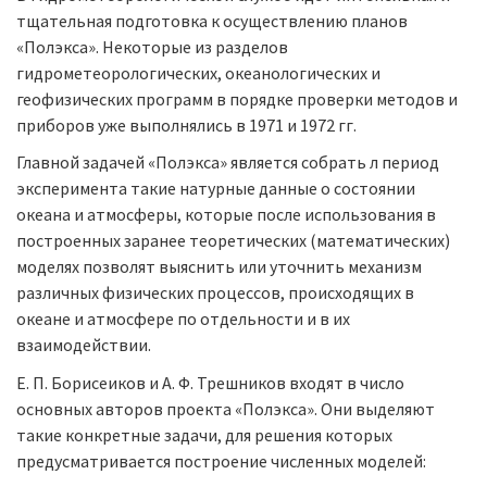
тщательная подготовка к осуществлению планов
«Полэкса». Некоторые из разделов
гидрометеорологических, океанологических и
геофизических программ в порядке проверки методов и
приборов уже выполнялись в 1971 и 1972 гг.
Главной задачей «Полэкса» является собрать л период
эксперимента такие натурные данные о состоянии
океана и атмосферы, которые после использования в
построенных заранее теоретических (математических)
моделях позволят выяснить или уточнить механизм
различных физических процессов, происходящих в
океане и атмосфере по отдельности и в их
взаимодействии.
Е. П. Борисеиков и А. Ф. Трешников входят в число
основных авторов проекта «Полэкса». Они выделяют
такие конкретные задачи, для решения которых
предусматривается построение численных моделей: