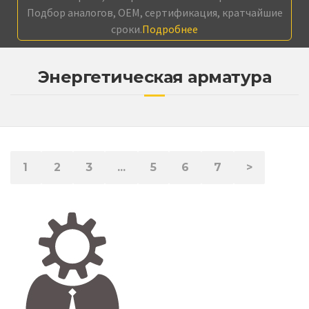
Подбор аналогов, OEM, сертификация, кратчайшие
сроки.
Подробнее
Энергетическая арматура
1
2
3
...
5
6
7
>