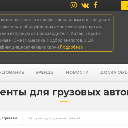
а компания является профессиональным поставщиком
ышленного оборудования с многолетним опытом.
авки напрямую от производителя, Китай, Европа,
рная и Южная Америка. Подбор аналогов, OEM,
ификация, кратчайшие сроки.
Подробнее
УДОВАНИЕ
БРЕНДЫ
НОВОСТИ
ДОСКА ОБЪ
енты для грузовых авт
 агрегаты
Инструменты для грузовых автомобилей