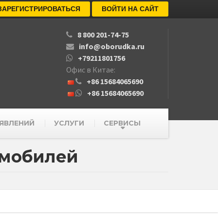
ЗАРЕГИСТРИРОВАТЬСЯ
ВОЙТИ НА САЙТ
8 800 201-74-75
info@oborudka.ru
+79211801756
Офис в Китае:
+86 15684065690
+86 15684065690
ЯВЛЕНИЙ
УСЛУГИ
СЕРВИСЫ
омобилей