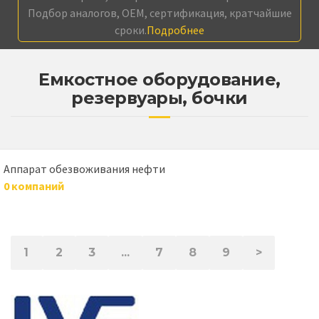
Подбор аналогов, OEM, сертификация, кратчайшие
сроки.
Подробнее
Емкостное оборудование,
резервуары, бочки
Аппарат обезвоживания нефти
0 компаний
1
2
3
...
7
8
9
>