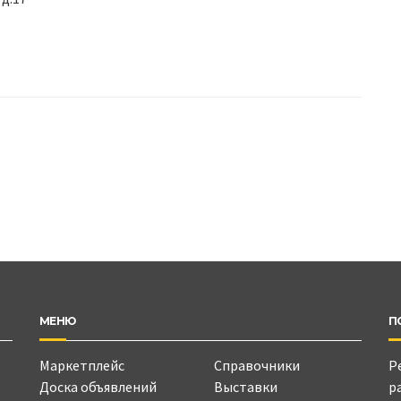
МЕНЮ
П
Маркетплейс
Справочники
Р
Доска объявлений
Выставки
р