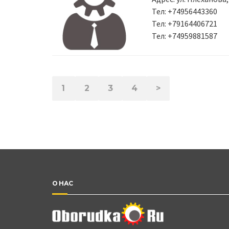
Тел: +74956443360
Тел: +79164406721
Тел: +74959881587
1
2
3
4
>
О НАС