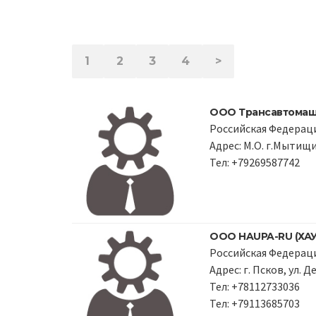
1
2
3
4
>
ООО Трансавтома
Российская Федерац
Адрес: М.О. г.Мытищи
Тел: +79269587742
ООО HAUPA-RU (ХАУ
Российская Федераци
Адрес: г. Псков, ул. 
Тел: +78112733036
Тел: +79113685703