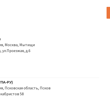
ш
ия, Москва, Мытищи
, ул.Проезжая, д.6
ПА-РУ)
я, Псковская область, Псков
Декабристов 58