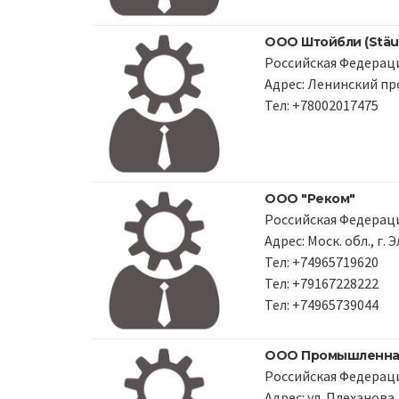
ООО Штойбли (Stäub
Российская Федераци
Адрес: Ленинский пр
Тел: +78002017475
ООО "Реком"
Российская Федераци
Адрес: Моск. обл., г.
Тел: +74965719620
Тел: +79167228222
Тел: +74965739044
ООО Промышленная
Российская Федераци
Адрес: ул. Плеханова,