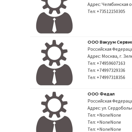
Адрес: Челябинская о
Тел: +73512150305
ООО Вакуум Серви
Российская Федераци
Адрес: Москва, г. Зел
Тел: +74959607163
Тел: +74997329336
Тел: +74997318356
ООО Федал
Российская Федераци
Адрес: ул. Сердобольс
Тел: +NoneNone
Тел: +NoneNone
Тел: +NoneNone