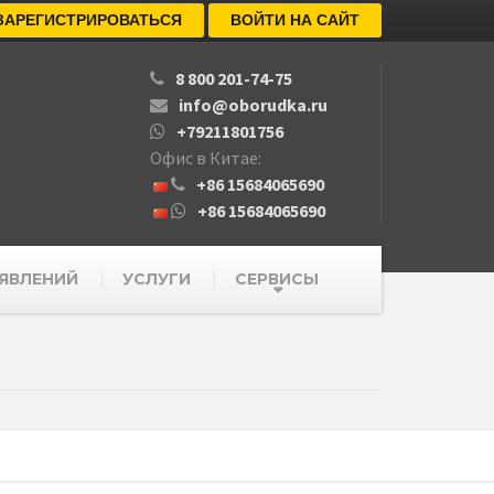
ЗАРЕГИСТРИРОВАТЬСЯ
ВОЙТИ НА САЙТ
8 800 201-74-75
info@oborudka.ru
+79211801756
Офис в Китае:
+86 15684065690
+86 15684065690
ЯВЛЕНИЙ
УСЛУГИ
СЕРВИСЫ