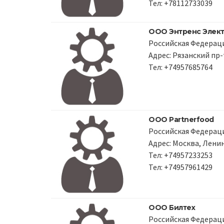
Тел: +78112733039
ООО Энтренс Элек
Российская Федераци
Адрес: Рязанский пр-т,
Тел: +74957685764
ООО Partnerfood
Российская Федераци
Адрес: Москва, Ленин
Тел: +74957233253
Тел: +74957961429
ООО Билтех
Российская Федераци