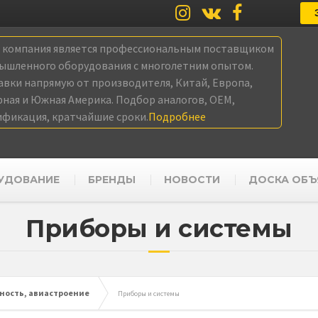
а компания является профессиональным поставщиком
ышленного оборудования с многолетним опытом.
авки напрямую от производителя, Китай, Европа,
рная и Южная Америка. Подбор аналогов, OEM,
ификация, кратчайшие сроки.
Подробнее
УДОВАНИЕ
БРЕНДЫ
НОВОСТИ
ДОСКА ОБЪ
Приборы и системы
ость, авиастроение
Приборы и системы