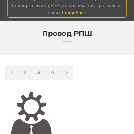
Подбор аналогов, OEM, сертификация, кратчайшие
сроки.
Подробнее
Провод РПШ
1
2
3
4
>