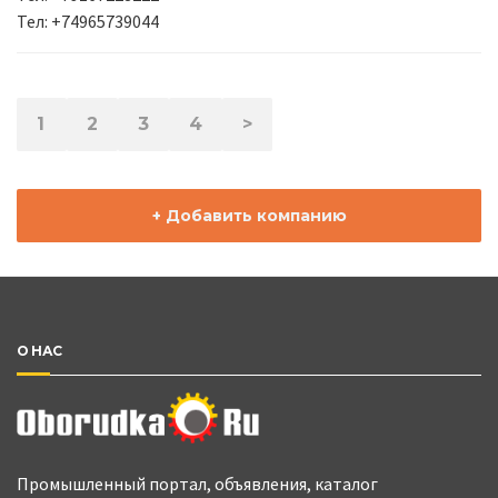
Тел: +74965739044
1
2
3
4
>
+ Добавить компанию
О НАС
Промышленный портал, объявления, каталог