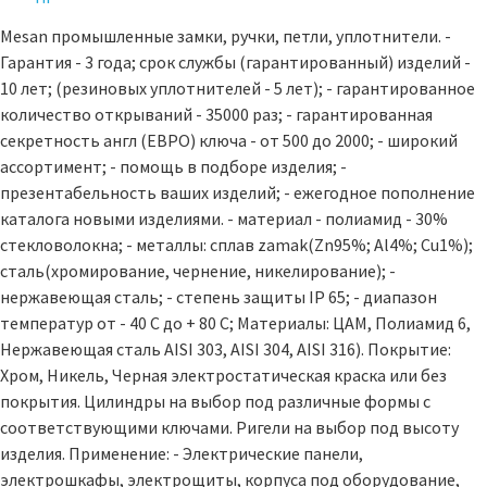
Mesan промышленные замки, ручки, петли, уплотнители. -
Гарантия - 3 года; cрок службы (гарантированный) изделий -
10 лет; (резиновых уплотнителей - 5 лет); - гарантированное
количество открываний - 35000 раз; - гарантированная
секретность англ (ЕВРО) ключа - от 500 до 2000; - широкий
ассортимент; - помощь в подборе изделия; -
презентабельность ваших изделий; - ежегодное пополнение
каталога новыми изделиями. - материал - полиамид - 30%
стекловолокна; - металлы: сплав zamak(Zn95%; Al4%; Cu1%);
сталь(хромирование, чернение, никелирование); -
нержавеющая сталь; - степень защиты IP 65; - диапазон
температур от - 40 С до + 80 С; Материалы: ЦАМ, Полиамид 6,
Нержавеющая сталь AISI 303, AISI 304, AISI 316). Покрытие:
Хром, Никель, Черная электростатическая краска или без
покрытия. Цилиндры на выбор под различные формы с
соответствующими ключами. Ригели на выбор под высоту
изделия. Применение: - Электрические панели,
электрошкафы, электрощиты, корпуса под оборудование,