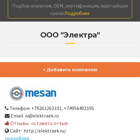
Подбор аналогов, OEM, сертификация, кратчайшие
сроки.
Подробнее
ООО "Электра"
+ Добавить компанию
Телефон: +79261263331, +74956402195
Email: iv@elektraek.ru
Отзывы:
оставить отзыв
Сайт: http://elektraek.ru/
подробнее