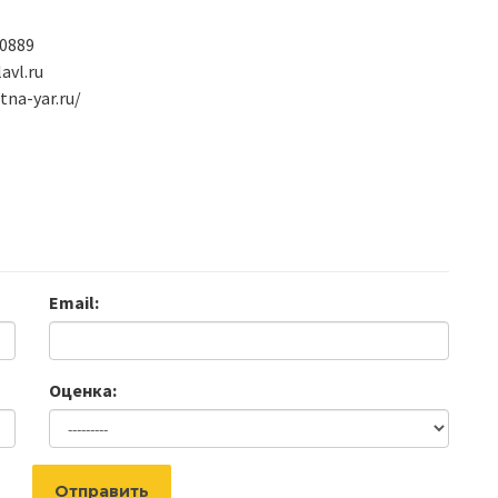
0889
avl.ru
tna-yar.ru/
Email:
Оценка:
Отправить