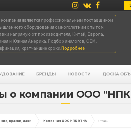
а компания является профессиональным поставщиком
ышленного оборудования с многолетним опытом.
авки напрямую от производителя, Китай, Европа,
рная и Южная Америка. Подбор аналогов, OEM,
ификация, кратчайшие сроки.
Подробнее
УДОВАНИЕ
БРЕНДЫ
НОВОСТИ
ДОСКА ОБЪ
ы о компании ООО "НПК
ние, краски, лаки
Компания ООО НПК ЭТНА
Отзывы