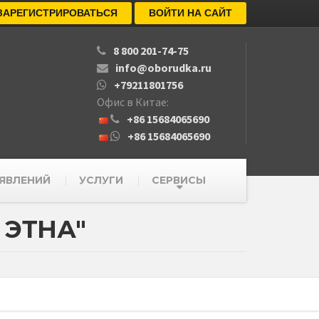
ЗАРЕГИСТРИРОВАТЬСЯ
ВОЙТИ НА САЙТ
8 800 201-74-75
info@oborudka.ru
+79211801756
Офис в Китае:
+86 15684065690
+86 15684065690
ЯВЛЕНИЙ
УСЛУГИ
СЕРВИСЫ
 ЭТНА"