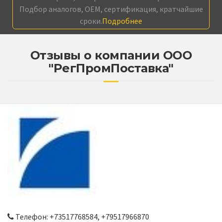
Подбор аналогов, OEM, сертификация, кратчайшие
сроки.
Подробнее
Отзывы о компании ООО
"РегПромПоставка"
Телефон: +73517768584, +79517966870