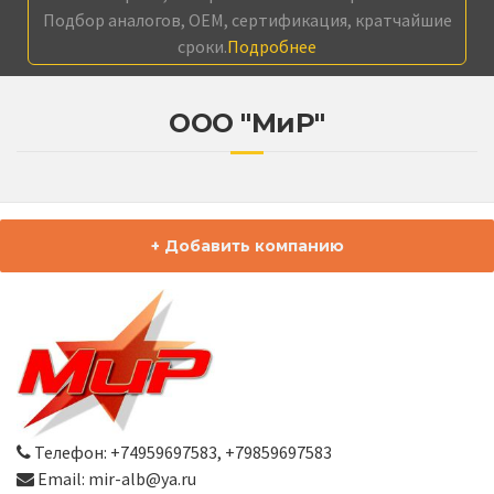
Подбор аналогов, OEM, сертификация, кратчайшие
сроки.
Подробнее
ООО "МиР"
+ Добавить компанию
Телефон: +74959697583, +79859697583
Email: mir-alb@ya.ru