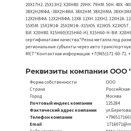
20Х17Н2. 25Х13Н2. Х20Н80. 29НК. 79НМ. 50Н. 40Х.-
38Х2Н2МФА.-38Х2Н4МА. 38Х2НМ. 38Х2НМА. 38ХН3МА.
12Х2НВФА. 12Х2НВФА. 12Х8. 12ХН. 12ХН2. 12ХН2А. 12Х
15Х5М. 15Х1М1Ф. 25Х2М1Ф.-Х15Ю5. Х23Ю5. Х23Ю5Т.
ВИ. Х20Н80. Х15Н60(Х15Н60-Н). Х15Н60-Н-ВИ. Х20Н
сертификатами качества.*Резка металла под разме
региональные субъекты через авто транспортную
МЕТ"Контактная информация: +7(965)171-60-71. +7
Реквизиты компании
ООО 
Форма собственности
ООО
Страна
Российская
Город
Москва
Почтовый индекс компании
125284
Фактический адрес компании
ул.Берегова
Телефон компании
+7965171607
Email
1716071@ma
Сайт компании
http://www.