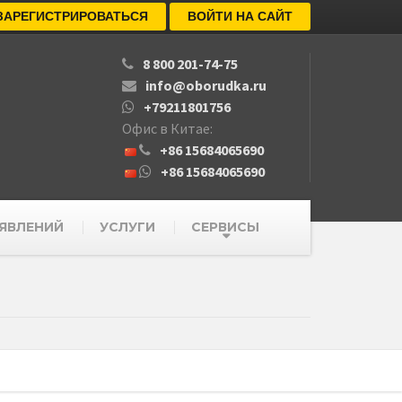
ЗАРЕГИСТРИРОВАТЬСЯ
ВОЙТИ НА САЙТ
8 800 201-74-75
info@oborudka.ru
+79211801756
Офис в Китае:
+86 15684065690
+86 15684065690
ЯВЛЕНИЙ
УСЛУГИ
СЕРВИСЫ