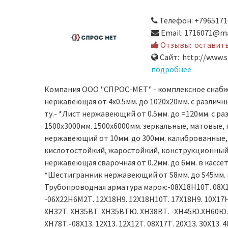
Телефон: +7965171
Email: 1716071@ma
Отзывы:
оставит
Сайт: http://www.s
подробнее
Компания ООО "СПРОС-МЕТ" - комплексное снаб
нержавеющая от 4х0.5мм. до 1020х20мм. с различн
ту.- *Лист нержавеющий от 0.5мм. до =120мм. с р
1500х3000мм. 1500х6000мм. зеркальные, матовые,
нержавеющий от 10мм. до 300мм. калиброванные,
кислотостойкий, жаростойкий, конструкционный,
нержавеющая сварочная от 0.2мм. до 6мм. в кассета
*Шестигранник нержавеющий от S8мм. до S45мм.
Трубопроводная арматура марок:-08Х18Н10Т. 08Х1
-06Х22Н6М2Т. 12Х18Н9. 12Х18Н10Т. 17Х18Н9. 10Х17
ХН32Т. ХН35ВТ. ХН35ВТЮ. ХН38ВТ. -ХН45Ю.ХН60
ХН78Т.-08Х13. 12Х13. 12Х12Т. 08Х17Т. 20Х13. 30Х13. 