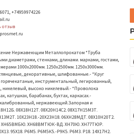
6071, +74959974226
il.ru
ь отзыв
prosmet.ru
жение Нержавеющим Металлопрокатом *Труба
ыми диаметрами, стенками, длинами. марками, гостами,
азмерами 1000х2000мм. 1250х2500мм. 1250х3000мм.
 глянцевые, декоративные, шлифованные.- *Круг
 горячекатаные, инструментальный, легированный,
 никелевый, высоко никелевый.- *Проволока
х, катушках, барабанах, бухтах, каркасах.-
 калиброванный, нержавеющий.Запорная и
8Н12Б. 08Х18Н12Т. 08Х20Н14С2. 08Х17Н15М3Т.
Н13М2Т. 10Х23Н18.-20Х23Н18. 06ХН28МДТ. 08Х10Н20Т2.
Ю. ХН65ВМБЮ. ХН68ВМТЮК-ВД. ХН70Ю. ХН77ТЮР.
40Х13. 95Х18. Р6М5. Р6М5К5.-Р9К5. Р6М3. Р18. 14Х17Н2.