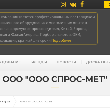
а компания является профессиональным поставщиком
ышленного оборудования с многолетним опытом.
авки напрямую от производителя, Китай, Европа,
рная и Южная Америка. Подбор аналогов, OEM,
ификация, кратчайшие сроки.
Подробнее
УДОВАНИЕ
БРЕНДЫ
НОВОСТИ
ДОСКА ОБЪ
ООО "ООО СПРОС-МЕТ"
рматура
Компания ООО ООО СПРОС-МЕТ