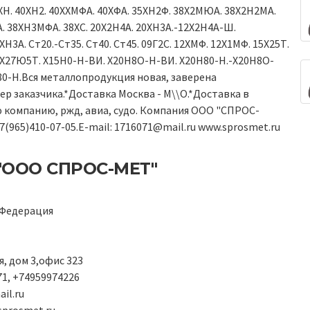
40ХН. 40ХН2. 40ХХМФА. 40ХФА. 35ХН2Ф. 38Х2МЮА. 38Х2Н2МА.
 38ХН3МФА. 38ХС. 20Х2Н4А. 20ХН3А.-12Х2Н4А-Ш.
Н3А. Ст20.-Ст35. Ст40. Ст45. 09Г2С. 12ХМФ. 12Х1МФ. 15Х25Т.
 Х27Ю5Т. Х15Н0-Н-ВИ. Х20Н8О-Н-ВИ. Х20Н80-Н.-Х20Н8О-
80-Н.Вся металлопродукция новая, заверена
р заказчика.*Доставка Москва - М\\О.*Доставка в
 компанию, ржд, авиа, судо. Компания ООО "СПРОС-
(965)410-07-05.E-mail: 1716071@mail.ru www.sprosmet.ru
"ООО СПРОС-МЕТ"
 Федерация
я, дом 3,офис 323
1, +74959974226
il.ru
sprosmet.ru