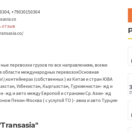
0304, +79030150304
sasia.co
ь отзыв
ransasia.co/
ые перевозки грузов по все направлениям, всеми
 в области международных перевозокОсновная
х\\контейнерах (собственных ) из Китая и стран ЮВА
ахстан, Узбекистан, Кыргызстан, Туркменистан- жд и
и- жд и авто между Европой и странами Ср. Азии- жд
ом Пекин-Москва ( с услугой ТО )- авиа и авто Турция-
Transasia"