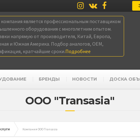
а компания является профессиональным поставщиком
ышленного оборудования с многолетним опытом.
авки напрямую от производителя, Китай, Европа,
рная и Южная Америка. Подбор аналогов, OEM,
ификация, кратчайшие сроки.
Подробнее
УДОВАНИЕ
БРЕНДЫ
НОВОСТИ
ДОСКА ОБЪ
ООО "Transasia"
слуги
Компания ООО Transasia