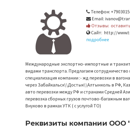
Телефон: +7903015
Email: ivanov@tran
Отзывы:
оставит
Сайт: http://www.t
подробнее
Международные экспортно-импортные и транзитн
видами транспорта. Предлагаем сотрудничество
специализация компании :- жд перевозки в вагона
через Забайкальск\\Достык\\Алтынколь в РФ, Каз
авто перевозки между РФ и странами Средней Ази
перевозка сборных грузов почтово-багажным вагон
Внуково в рамках УТК ( с услугой ТО)
Реквизиты компании
ООО "