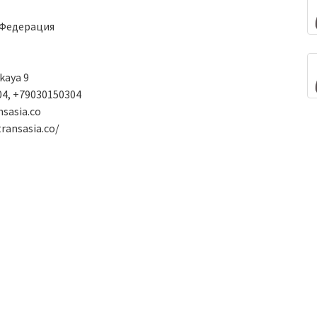
 Федерация
kaya 9
4, +79030150304
sasia.co
ransasia.co/