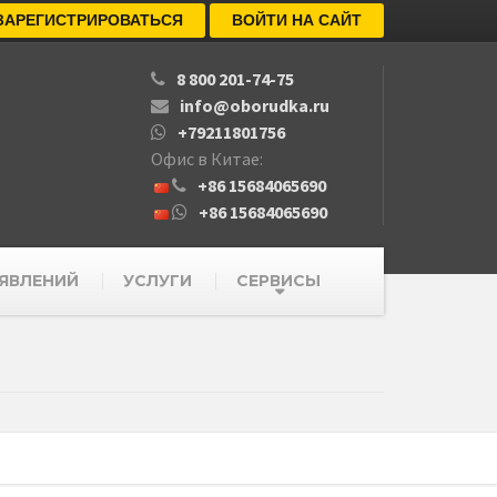
ЗАРЕГИСТРИРОВАТЬСЯ
ВОЙТИ НА САЙТ
8 800 201-74-75
info@oborudka.ru
+79211801756
Офис в Китае:
+86 15684065690
+86 15684065690
ЯВЛЕНИЙ
УСЛУГИ
СЕРВИСЫ