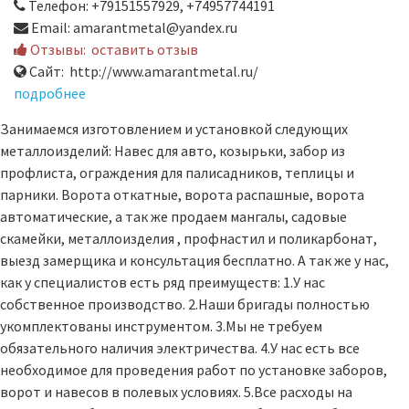
Телефон: +79151557929, +74957744191
Email: amarantmetal@yandex.ru
Отзывы:
оставить отзыв
Сайт: http://www.amarantmetal.ru/
подробнее
Занимаемся изготовлением и установкой следующих
металлоизделий: Навес для авто, козырьки, забор из
профлиста, ограждения для палисадников, теплицы и
парники. Ворота откатные, ворота распашные, ворота
автоматические, а так же продаем мангалы, садовые
скамейки, металлоизделия , профнастил и поликарбонат,
выезд замерщика и консультация бесплатно. А так же у нас,
как у специалистов есть ряд преимуществ: 1.У нас
собственное производство. 2.Наши бригады полностью
укомплектованы инструментом. 3.Мы не требуем
обязательного наличия электричества. 4.У нас есть все
необходимое для проведения работ по установке заборов,
ворот и навесов в полевых условиях. 5.Все расходы на