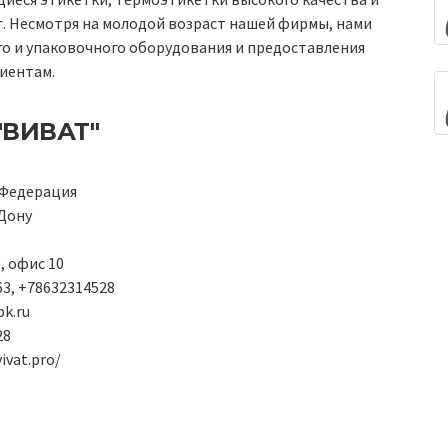
г. Несмотря на молодой возраст нашей фирмы, нами
го и упаковочного оборудования и предоставления
иентам.
"ВИВАТ"
 Федерация
Дону
, офис 10
3, +78632314528
k.ru
28
ivat.pro/