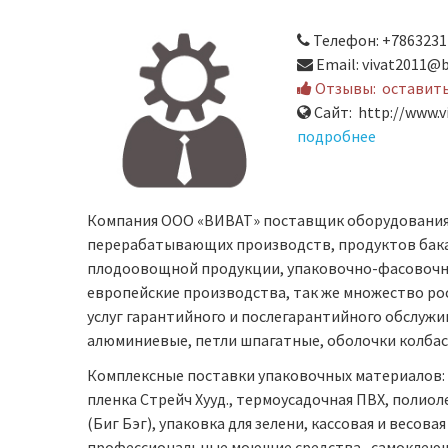
Телефон: +7863231
Email: vivat2011@b
Отзывы:
оставит
Сайт: http://www.vi
подробнее
Компания ООО «ВИВАТ» поставщик оборудования 
перерабатывающих производств, продуктов бака
плодоовощной продукции, упаковочно-фасовочног
европейские производства, так же множество ро
услуг гарантийного и послегарантийного обслуж
алюминиевые, петли шпагатные, оболочки колбас
Комплексные поставки упаковочных материалов:
пленка Стрейч Хууд., термоусадочная ПВХ, полио
(Биг Бэг), упаковка для зелени, кассовая и весова
профессиональные моющие средства , самоклеющ