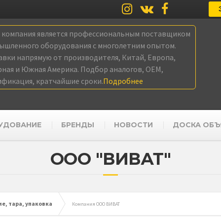
а компания является профессиональным поставщиком
ышленного оборудования с многолетним опытом.
авки напрямую от производителя, Китай, Европа,
рная и Южная Америка. Подбор аналогов, OEM,
ификация, кратчайшие сроки.
Подробнее
УДОВАНИЕ
БРЕНДЫ
НОВОСТИ
ДОСКА ОБЪ
ООО "ВИВАТ"
е, тара, упаковка
Компания ООО ВИВАТ