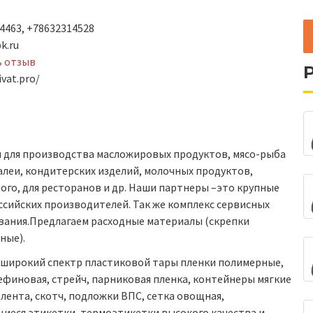
4463, +78632314528
k.ru
ь отзыв
vat.pro/
для производства масложировых продуктов, мясо-рыба
леи, кондитерских изделий, молочных продуктов,
о, для ресторанов и др. Наши партнеры –это крупные
ссийских производителей. Так же комплекс сервисных
ивания.Предлагаем расходные материалы (скрепки
ные).
 широкий спектр пластиковой тары пленки полимерные,
лефиновая, стрейч, парниковая пленка, контейнеры мягкие
я лента, скотч, подложки ВПС, сетка овощная,
иеся этикетки, термоэтикетки высокого качества и