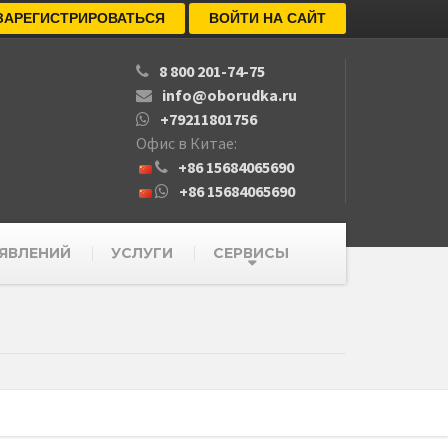
ЗАРЕГИСТРИРОВАТЬСЯ
ВОЙТИ НА САЙТ
8 800 201-74-75
info@oborudka.ru
+79211801756
Офис в Китае:
+86 15684065690
+86 15684065690
ЯВЛЕНИЙ
УСЛУГИ
СЕРВИСЫ