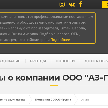
а компания является профессиональным поставщиком
ышленного оборудования с многолетним опытом.
авки напрямую от производителя, Китай, Европа,
рная и Южная Америка. Подбор аналогов, OEM,
ификация, кратчайшие сроки.
Подробнее
УДОВАНИЕ
БРЕНДЫ
НОВОСТИ
ДОСКА ОБЪ
ы о компании ООО "АЗ-Г
е, тара, упаковка
Компания ООО АЗ-Группа
Отзывы