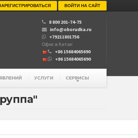
ЗАРЕГИСТРИРОВАТЬСЯ
ВОЙТИ НА САЙТ
8 800 201-74-75
info@oborudka.ru
+79211801756
Офис в Китае:
+86 15684065690
+86 15684065690
ЯВЛЕНИЙ
УСЛУГИ
СЕРВИСЫ
руппа"