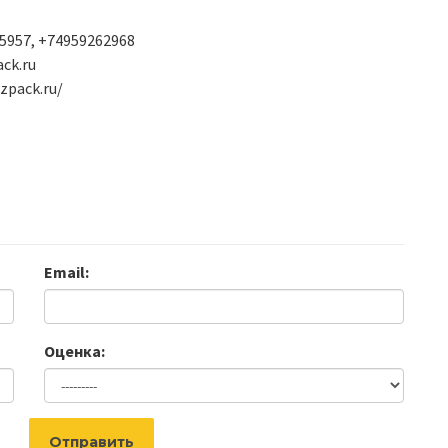
5957, +74959262968
ck.ru
zpack.ru/
Email:
Оценка:
Отправить