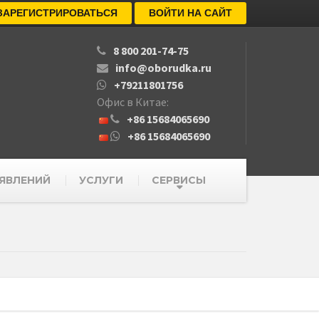
ЗАРЕГИСТРИРОВАТЬСЯ
ВОЙТИ НА САЙТ
8 800 201-74-75
info@oborudka.ru
+79211801756
Офис в Китае:
+86 15684065690
+86 15684065690
ЯВЛЕНИЙ
УСЛУГИ
СЕРВИСЫ