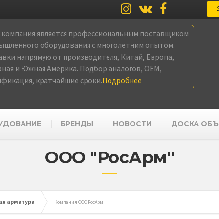
а компания является профессиональным поставщиком
ышленного оборудования с многолетним опытом.
авки напрямую от производителя, Китай, Европа,
рная и Южная Америка. Подбор аналогов, OEM,
ификация, кратчайшие сроки.
Подробнее
УДОВАНИЕ
БРЕНДЫ
НОВОСТИ
ДОСКА ОБЪ
ООО "РосАрм"
ая арматура
Компания ООО РосАрм