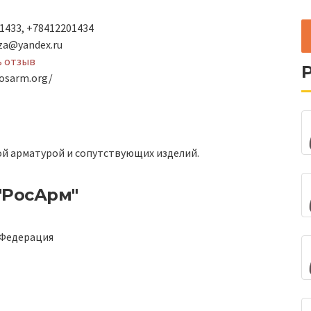
1433, +78412201434
za@yandex.ru
ь отзыв
osarm.org/
 арматурой и сопутствующих изделий.
"РосАрм"
 Федерация