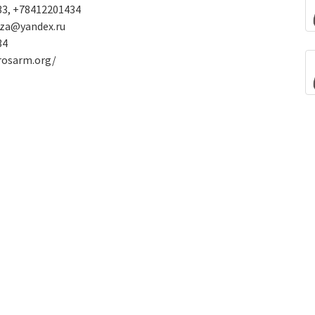
3, +78412201434
za@yandex.ru
34
rosarm.org/