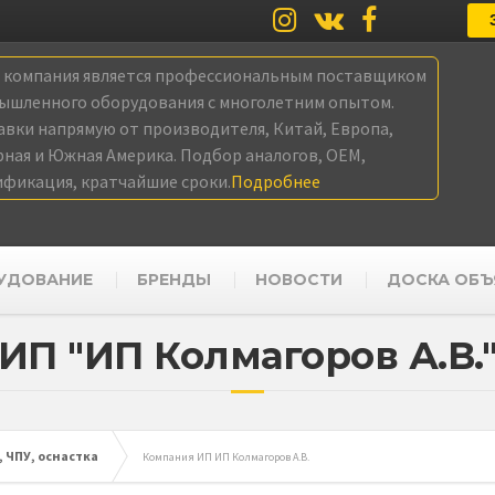
а компания является профессиональным поставщиком
ышленного оборудования с многолетним опытом.
авки напрямую от производителя, Китай, Европа,
рная и Южная Америка. Подбор аналогов, OEM,
ификация, кратчайшие сроки.
Подробнее
УДОВАНИЕ
БРЕНДЫ
НОВОСТИ
ДОСКА ОБЪ
ИП "ИП Колмагоров А.В.
 ЧПУ, оснастка
Компания ИП ИП Колмагоров А.В.