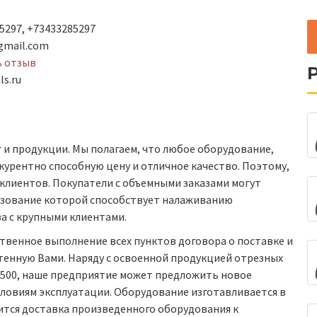
5297, +73433285297
gmail.com
ь отзыв
ls.ru
 и продукции. Мы полагаем, что любое оборудование,
курентно способную цену и отличное качество. Поэтому,
 клиентов. Покупатели с объемными заказами могут
льзование которой способствует налаживанию
а с крупными клиентами.
твенное выполнение всех пунктов договора о поставке и
енную Вами. Наряду с освоенной продукцией отрезных
С-500, наше предприятие может предложить новое
словиям эксплуатации. Оборудование изготавливается в
ится доставка произведенного оборудования к