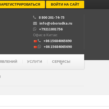
ЗАРЕГИСТРИРОВАТЬСЯ
ВОЙТИ НА САЙТ
8 800 201-74-75
info@oborudka.ru
+79211801756
Офис в Китае:
+86 15684065690
+86 15684065690
ЯВЛЕНИЙ
УСЛУГИ
СЕРВИСЫ
"