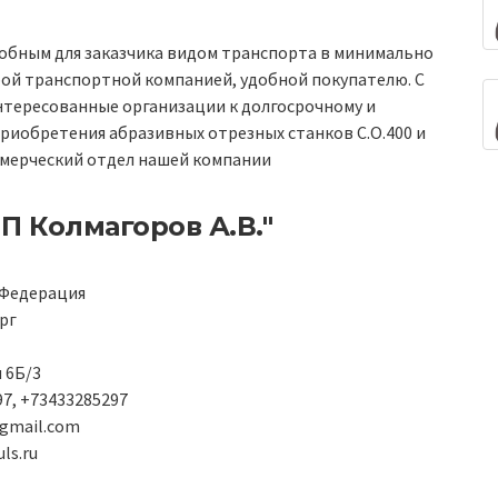
обным для заказчика видом транспорта в минимально
ой транспортной компанией, удобной покупателю. С
нтересованные организации к долгосрочному и
риобретения абразивных отрезных станков С.О.400 и
ммерческий отдел нашей компании
П Колмагоров А.В."
 Федерация
рг
я 6Б/3
7, +73433285297
gmail.com
uls.ru