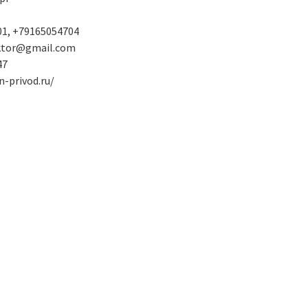
1, +79165054704
ktor@gmail.com
47
n-privod.ru/