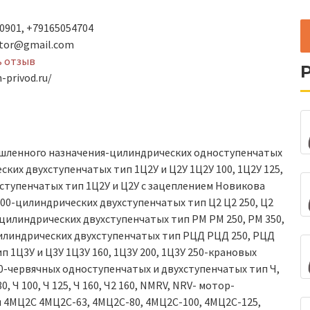
0901, +79165054704
ktor@gmail.com
ь отзыв
-privod.ru/
шленного назначения-цилиндрических одноступенчатых
еских двухступенчатых тип 1Ц2У и Ц2У 1Ц2У 100, 1Ц2У 125,
хступенчатых тип 1Ц2У и Ц2У с зацеплением Новикова
 500-цилиндрических двухступенчатых тип Ц2 Ц2 250, Ц2
00 -цилиндрических двухступенчатых тип РМ РМ 250, РМ 350,
 -цилиндрических двухступенчатых тип РЦД РЦД 250, РЦД
 1Ц3У и Ц3У 1Ц3У 160, 1Ц3У 200, 1Ц3У 250-крановых
550-червячных одноступенчатых и двухступенчатых тип Ч,
с 80, Ч 100, Ч 125, Ч 160, Ч2 160, NMRV, NRV- мотор-
 4МЦ2С 4МЦ2С-63, 4МЦ2С-80, 4МЦ2С-100, 4МЦ2С-125,