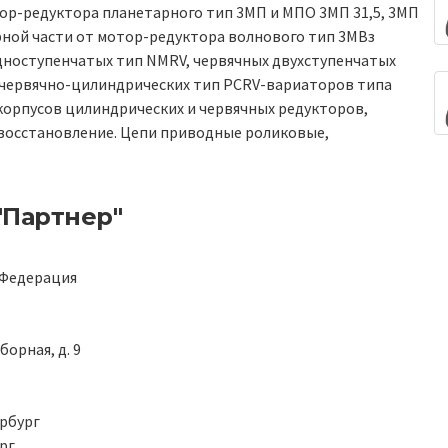
ор-редуктора планетарного тип 3МП и МПО 3МП 31,5, 3МП
рной части от мотор-редуктора волнового тип 3МВз
дноступенчатых тип NMRV, червячных двухступенчатых
 червячно-цилиндрических тип PCRV-вариаторов типа
 корпусов цилиндрических и червячных редукторов,
 восстановление. Цепи приводные роликовые,
"Партнер"
 Федерация
орная, д. 9
рбург
рг