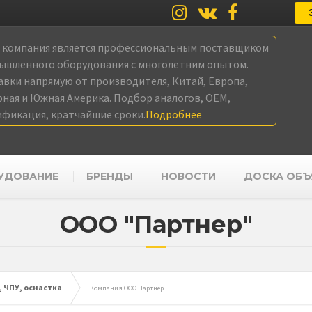
а компания является профессиональным поставщиком
ышленного оборудования с многолетним опытом.
авки напрямую от производителя, Китай, Европа,
рная и Южная Америка. Подбор аналогов, OEM,
ификация, кратчайшие сроки.
Подробнее
УДОВАНИЕ
БРЕНДЫ
НОВОСТИ
ДОСКА ОБЪ
ООО "Партнер"
 ЧПУ, оснастка
Компания ООО Партнер