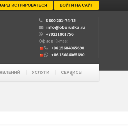
ЗАРЕГИСТРИРОВАТЬСЯ
ВОЙТИ НА САЙТ
8 800 201-74-75
info@oborudka.ru
+79211801756
Офис в Китае:
+86 15684065690
+86 15684065690
ЯВЛЕНИЙ
УСЛУГИ
СЕРВИСЫ