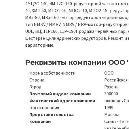
4МЦ2С-140, 4МЦ2С-160-редукторной части от мот
40, 3МП 50, МПО1-10, МПО2-10, МПО2-15 -редукто
МВз-80, МВз-160.-мотор-редукторов червячных о
тип NMRV / NMRV, NMRV / NRV-мотор-редукторов
UDL, ВЦ, 11Р160, 11Р-190Продажа червячных пар,
шестерен цилиндрических редукторов. Ремонт и
вариаторные.
Реквизиты компании
ООО 
Форма собственности
ООО
Страна
Российская
Город
Рязань
Почтовый индекс компании
390000
Фактический адрес компании
площадь Соб
Год основания
1999
Представительства
Москва
компании
Санкт-Пете
Екатеринбу