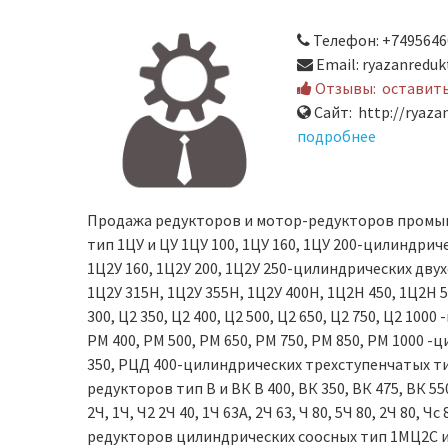
Телефон: +7495646
Email: ryazanredu
Отзывы:
оставит
Сайт: http://ryazan
подробнее
Продажа редукторов и мотор-редукторов промы
тип 1ЦУ и ЦУ 1ЦУ 100, 1ЦУ 160, 1ЦУ 200-цилиндрич
1Ц2У 160, 1Ц2У 200, 1Ц2У 250-цилиндрических дву
1Ц2У 315Н, 1Ц2У 355Н, 1Ц2У 400Н, 1Ц2Н 450, 1Ц2Н
300, Ц2 350, Ц2 400, Ц2 500, Ц2 650, Ц2 750, Ц2 10
РМ 400, РМ 500, РМ 650, РМ 750, РМ 850, РМ 1000
350, РЦД 400-цилиндрических трехступенчатых тип
редукторов тип В и ВК В 400, ВК 350, ВК 475, ВК 
2Ч, 1Ч, Ч2 2Ч 40, 1Ч 63А, 2Ч 63, Ч 80, 5Ч 80, 2Ч 80, Ч
редукторов цилиндрических соосных тип 1МЦ2С и