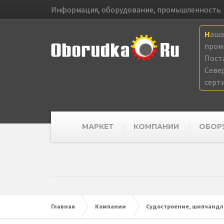
Информация, оборудование, промышленность
Наш
пром
Пост
Севе
серт
МАРКЕТ
КОМПАНИИ
ОБОР
Главная
Компании
Судостроение, шипчандл