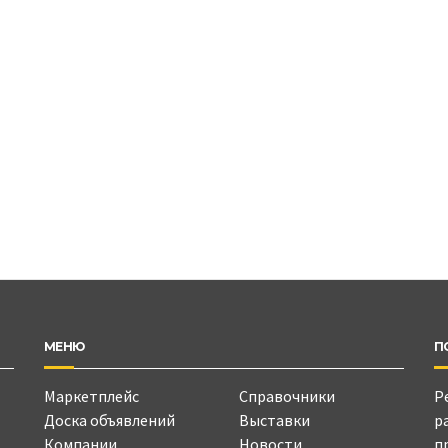
МЕНЮ
П
Маркетплейс
Справочники
Р
Доска объявлений
Выставки
р
Компании
Новости
п