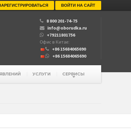
ЗАРЕГИСТРИРОВАТЬСЯ
ВОЙТИ НА САЙТ
8 800 201-74-75
info@oborudka.ru
+79211801756
Офис в Китае:
+86 15684065690
+86 15684065690
ЯВЛЕНИЙ
УСЛУГИ
СЕРВИСЫ