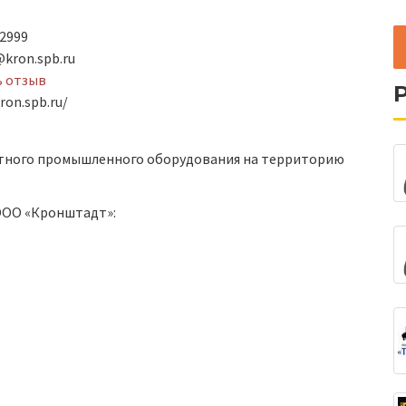
2999
@kron.spb.ru
ь отзыв
ron.spb.ru/
тного промышленного оборудования на территорию
ООО «Кронштадт»: