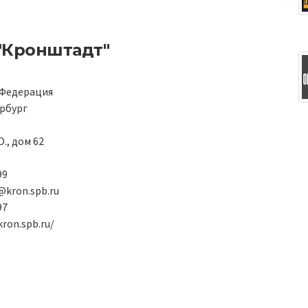
"Кронштадт"
 Федерация
рбург
О., дом 62
99
kron.spb.ru
97
kron.spb.ru/