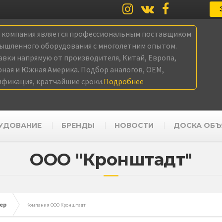
а компания является профессиональным поставщиком
ышленного оборудования с многолетним опытом.
авки напрямую от производителя, Китай, Европа,
рная и Южная Америка. Подбор аналогов, OEM,
ификация, кратчайшие сроки.
Подробнее
УДОВАНИЕ
БРЕНДЫ
НОВОСТИ
ДОСКА ОБЪ
ООО "Кронштадт"
ер
Компания ООО Кронштадт