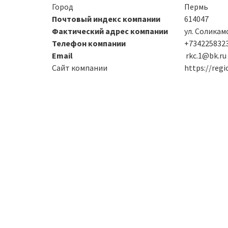
Город
Пермь
Почтовый индекс компании
614047
Фактический адрес компании
ул. Соликамс
Телефон компании
+734225832
Email
rkc.1@bk.ru
Сайт компании
https://regi