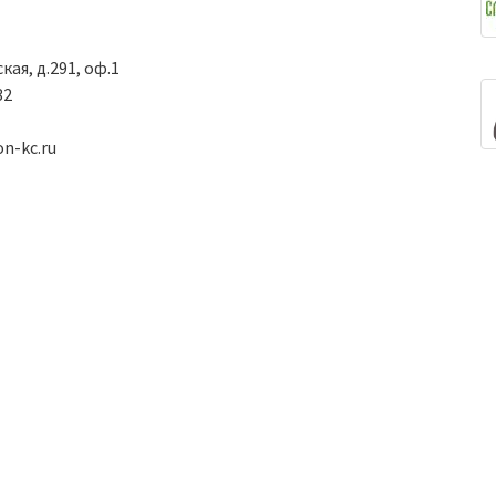
кая, д.291, оф.1
32
on-kc.ru