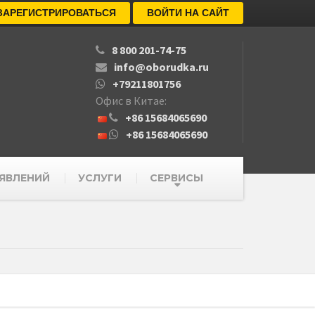
ЗАРЕГИСТРИРОВАТЬСЯ
ВОЙТИ НА САЙТ
8 800 201-74-75
info@oborudka.ru
+79211801756
Офис в Китае:
+86 15684065690
+86 15684065690
ЯВЛЕНИЙ
УСЛУГИ
СЕРВИСЫ