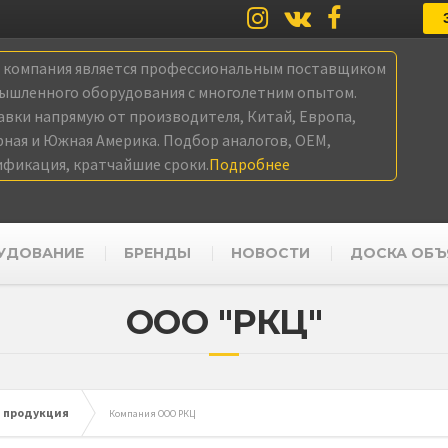
а компания является профессиональным поставщиком
ышленного оборудования с многолетним опытом.
авки напрямую от производителя, Китай, Европа,
рная и Южная Америка. Подбор аналогов, OEM,
ификация, кратчайшие сроки.
Подробнее
УДОВАНИЕ
БРЕНДЫ
НОВОСТИ
ДОСКА ОБЪ
ООО "РКЦ"
 продукция
Компания ООО РКЦ