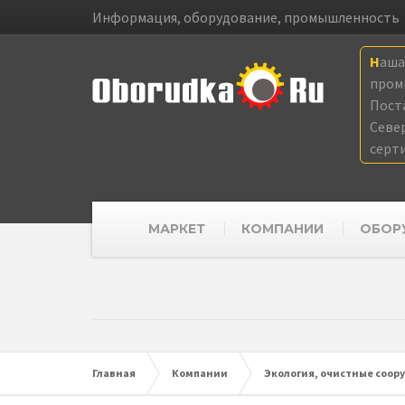
Информация, оборудование, промышленность
Наш
пром
Пост
Севе
серт
МАРКЕТ
КОМПАНИИ
ОБОР
Главная
Компании
Экология, очистные соор