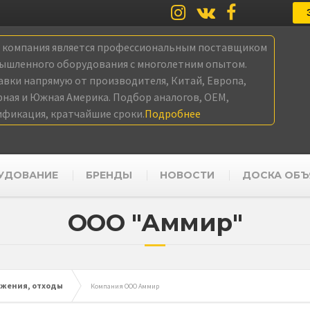
а компания является профессиональным поставщиком
ышленного оборудования с многолетним опытом.
авки напрямую от производителя, Китай, Европа,
рная и Южная Америка. Подбор аналогов, OEM,
ификация, кратчайшие сроки.
Подробнее
УДОВАНИЕ
БРЕНДЫ
НОВОСТИ
ДОСКА ОБЪ
ООО "Аммир"
ужения, отходы
Компания ООО Аммир