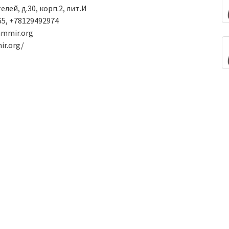
лей, д.30, корп.2, лит.И
5, +78129492974
mmir.org
ir.org/