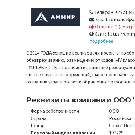
Телефон: +7921848
Email: romanov@a
Отзывы:
3 (смотр
Сайт: https://ammi
подробнее
С 2014 ГОДА Успешно реализовали проекты по сбо
обезвреживанию, размещению отходов I-IV класс
ГУП ТЭК и ТГК-1 по зачистке-замывке резервуаро
чистке очистных сооружений, выполнили работы
оказанию услуг в области обращения с отходам
Реквизиты компании
ООО 
Форма собственности
ООО
Страна
Российская
Город
Санкт-Пете
Почтовый индекс компании
197229