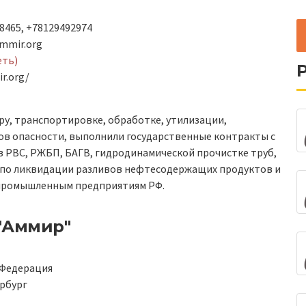
8465, +78129492974
mmir.org
еть)
r.org/
ру, транспортировке, обработке, утилизации,
ов опасности, выполнили государственные контракты с
в РВС, РЖБП, БАГВ, гидродинамической прочистке труб,
 по ликвидации разливов нефтесодержащих продуктов и
и промышленным предприятиям РФ.
"Аммир"
 Федерация
рбург