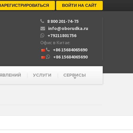
ЗАРЕГИСТРИРОВАТЬСЯ
ВОЙТИ НА САЙТ
8 800 201-74-75
info@oborudka.ru
+79211801756
Офис в Китае:
+86 15684065690
+86 15684065690
ЯВЛЕНИЙ
УСЛУГИ
СЕРВИСЫ