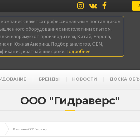
а компания является профессиональным поставщиком
ышленного оборудования с многолетним опытом.
авки напрямую от производителя, Китай, Европа,
рная и Южная Америка. Подбор аналогов, OEM,
ификация, кратчайшие сроки.
Подробнее
УДОВАНИЕ
БРЕНДЫ
НОВОСТИ
ДОСКА ОБЪ
ООО "Гидраверс"
а
Компания ООО Гидраверс