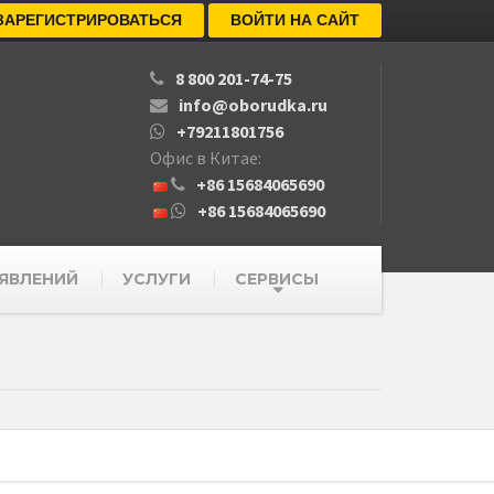
ЗАРЕГИСТРИРОВАТЬСЯ
ВОЙТИ НА САЙТ
8 800 201-74-75
info@oborudka.ru
+79211801756
Офис в Китае:
+86 15684065690
+86 15684065690
ЯВЛЕНИЙ
УСЛУГИ
СЕРВИСЫ