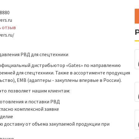
8880
ers.ru
ь отзыв
ers.ru/
давления РВД для спецтехники
 официальный дистрибьютор «Gates» по направлению
ремней для спецтехники. Также в ассортименте продукция
ьство), EMB (адаптеры - закуплены впервые в России).
это позволяет нашим клиентам:
готовления и поставки РВД
ласно комплексной заявке
зделие
ую доставку от объема закупаемой продукции при
ованию