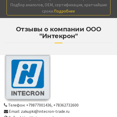
Подбор аналогов, OEM, сертификация, кратчайшие
сроки.
Подробнее
Отзывы о компании ООО
"Интекрон"
Телефон: +79877001436, +78362732600
Email: zakupki@intecron-trade.ru