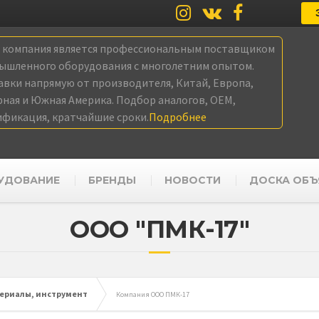
а компания является профессиональным поставщиком
ышленного оборудования с многолетним опытом.
авки напрямую от производителя, Китай, Европа,
рная и Южная Америка. Подбор аналогов, OEM,
ификация, кратчайшие сроки.
Подробнее
УДОВАНИЕ
БРЕНДЫ
НОВОСТИ
ДОСКА ОБЪ
ООО "ПМК-17"
териалы, инструмент
Компания ООО ПМК-17