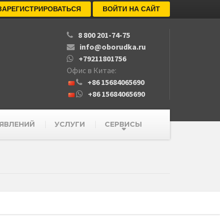
ЗАРЕГИСТРИРОВАТЬСЯ
ВОЙТИ НА САЙТ
8 800 201-74-75
info@oborudka.ru
+79211801756
Офис в Китае:
+86 15684065690
+86 15684065690
ЯВЛЕНИЙ
УСЛУГИ
СЕРВИСЫ