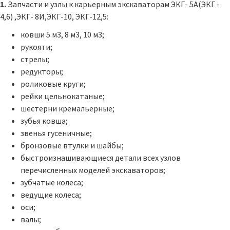
1.
Запчасти и узлы к карьерным экскаваторам ЭКГ- 5А(ЭКГ -
4,6) ,ЭКГ- 8И,ЭКГ-10, ЭКГ-12,5:
ковши 5 м3, 8 м3, 10 м3;
рукояти;
стрелы;
редукторы;
роликовые круги;
рейки цельнокатаные;
шестерни кремальерные;
зубья ковша;
звенья гусеничные;
бронзовые втулки и шайбы;
быстроизнашивающиеся детали всех узлов
перечисленных моделей экскаваторов;
зубчатые колеса;
ведущие колеса;
оси;
валы;