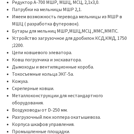
Редуктор А-700 МШР, МШЦ, МСЦ, 2,1х3,0.
Патрубки на мельницы МШР 2,1.
Имеем возможность перевода мельницы из МШР в
МШЦ ( разработка футеровок).
Бутары для мельниц МШР,МШЦ,МСЦ ,ММС,ММПС.
Устройство загрузочное для дробилок КСД,КМД, 1750
;2200.
Цепи ковшевого элеватора.
Ковш погрузчика и экскаватора.
Дымоходы и вентиляционные короба.
Токосъемные кольца ЭКГ-5а.
Кожуха.
Скреперные ковши.
Металлоконструкции для нестандартного
оборудования.
Воздуховоды от D-250 мм.
Разгрузочный люк хоппера окатышевоза.
Корпуса шкафов управления.
Промышленные площадки.