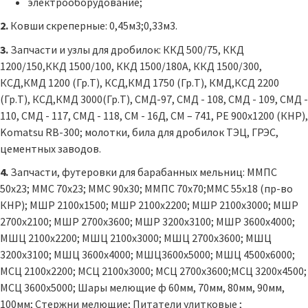
электрооборудование;
2.
Ковши скреперные: 0,45м3;0,33м3.
3.
Запчасти и узлы для дробилок: ККД 500/75, ККД
1200/150,ККД 1500/100, ККД 1500/180А, ККД 1500/300,
КСД,КМД 1200 (Гр.Т), КСД,КМД 1750 (Гр.Т), КМД,КСД 2200
(Гр.Т), КСД,КМД 3000(Гр.Т), СМД-97, СМД - 108, СМД - 109, СМД -
110, СМД - 117, СМД - 118, СМ - 16Д, СМ – 741, РЕ 900х1200 (КНР),
Komatsu RB-300; молотки, била для дробилок ТЭЦ, ГРЭС,
цементных заводов.
4.
Запчасти, футеровки для барабанных мельниц: ММПС
50х23; ММС 70х23; ММС 90х30; ММПС 70х70;ММС 55х18 (пр-во
КНР); МШР 2100х1500; МШР 2100х2200; МШР 2100х3000; МШР
2700х2100; МШР 2700х3600; МШР 3200х3100; МШР 3600х4000;
МШЦ 2100х2200; МШЦ 2100х3000; МШЦ 2700х3600; МШЦ
3200х3100; МШЦ 3600х4000; МШЦ3600х5000; МШЦ 4500х6000;
МСЦ 2100х2200; МСЦ 2100х3000; МСЦ 2700х3600;МСЦ 3200х4500;
МСЦ 3600х5000; Шары мелющие ф 60мм, 70мм, 80мм, 90мм,
100мм; Стержни мелющие; Питатели улитковые ;