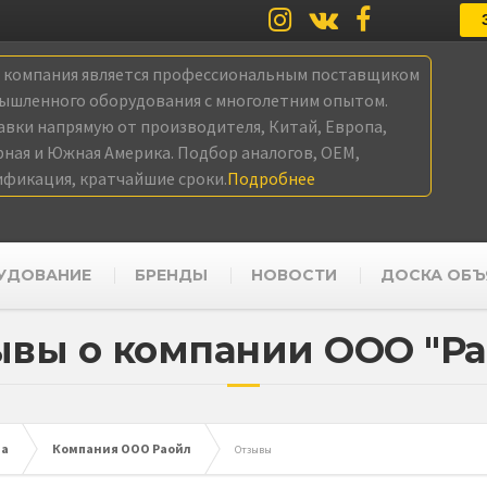
а компания является профессиональным поставщиком
ышленного оборудования с многолетним опытом.
авки напрямую от производителя, Китай, Европа,
рная и Южная Америка. Подбор аналогов, OEM,
ификация, кратчайшие сроки.
Подробнее
УДОВАНИЕ
БРЕНДЫ
НОВОСТИ
ДОСКА ОБЪ
ывы о компании ООО "Ра
ла
Компания ООО Раойл
Отзывы