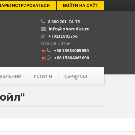
ЗАРЕГИСТРИРОВАТЬСЯ
ВОЙТИ НА САЙТ
8 800 201-74-75
info@oborudka.ru
+79211801756
Офис в Китае:
+86 15684065690
+86 15684065690
ЯВЛЕНИЙ
УСЛУГИ
СЕРВИСЫ
ойл"