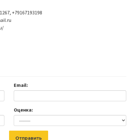
1267, +79167193198
ail.ru
u/
Email:
Оценка:
Отправить