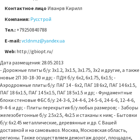
Контактное лицо
Иванрв Кирилл
Компания:
Русстрой
Тел.:
+79250840788
E-mail:
vcldnmz@yandex.ua
Web:
http://gbiopt.ru/
Дата размещения: 28.05.2013
- Дорожные плиты б/у: 3х1.2, 3х1.5, 3х1.75, 3х2 и другие, а также
новые 2П 30-18-30 и др; - ПДН б/у: 6х2, 6х1.75, 6х1.5; -
Аэродромные плиты б/у: ПАГ 14 - 6х2, ПАГ 18 6х2, ПАГ 14 6х1.5,
ПАГ 18 6х1.5, ПАГ 14 5х1.5, ПАГ 18 5х1.5 и др; - Фундаментные
блоки стеновые ФБС б/у: 24-3-6, 24-4-6, 24-5-6, 24-6-6, 12-4-6,
9-4-6 и др; - Плиты перекрытия б/у любых размеров; - Заборы
железобетонные б/у: 2.5х2.5, 4х2.5 и стаканы к ним; - Бытовки
б/у: 6х2.45 металлические, деревянные и др. С Вашей
доставкой и на самовывоз. Москва, Московская область,
регионы. Также осуществляем демонтаж дорог, площадок,