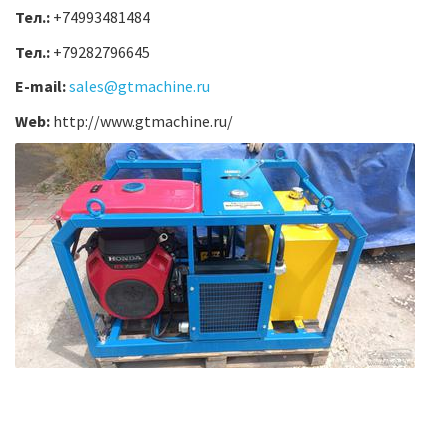
Тел.:
+74993481484
Тел.:
+79282796645
E-mail:
sales@gtmachine.ru
Web:
http://www.gtmachine.ru/