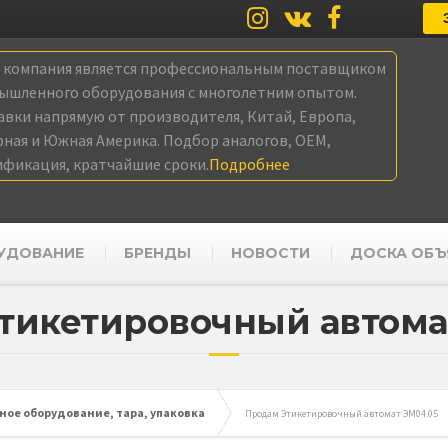
а компания является профессиональным поставщиком
ышленного оборудования с многолетним опытом.
авки напрямую от производителя, Китай, Европа,
рная и Южная Америка. Подбор аналогов, OEM,
ификация, кратчайшие сроки.
Подробнее
УДОВАНИЕ
БРЕНДЫ
НОВОСТИ
ДОСКА ОБЪ
тикетировочный автома
ое оборудование, тара, упаковка
Продам Этикетировочный автомат ЭМ04.05