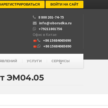
ЗАРЕГИСТРИРОВАТЬСЯ
ВОЙТИ НА САЙТ
8 800 201-74-75
info@oborudka.ru
+79211801756
Офис в Китае:
+86 15684065690
+86 15684065690
ЯВЛЕНИЙ
УСЛУГИ
СЕРВИСЫ
т ЭМ04.05