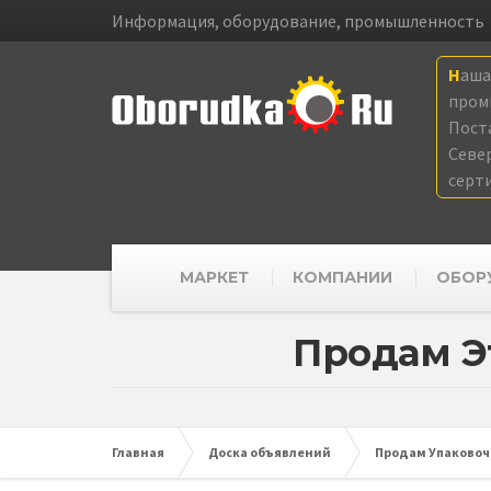
Информация, оборудование, промышленность
Наш
пром
Пост
Севе
серт
МАРКЕТ
КОМПАНИИ
ОБОР
Продам Э
Главная
Доска объявлений
Продам Упаковочн