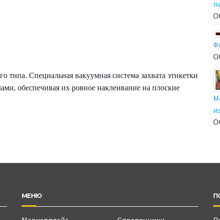
п
О
Ф
О
о типа. Специальная вакуумная система захвата этикетки
ами, обеспечивая их ровное наклеивание на плоские
М
и
О
МЕНЮ
П
Маркетплейс
Справочники
Р