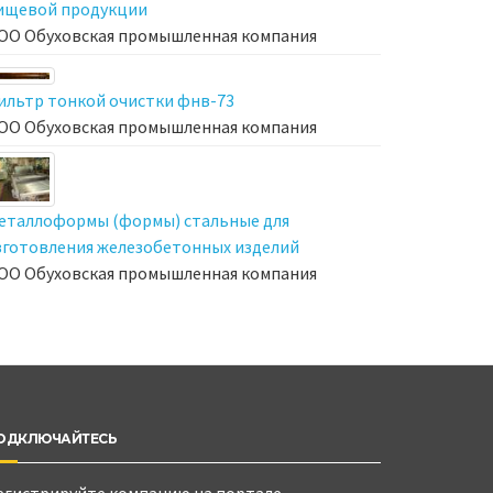
ищевой продукции
ОО Обуховская промышленная компания
ильтр тонкой очистки фнв-73
ОО Обуховская промышленная компания
еталлоформы (формы) стальные для
зготовления железобетонных изделий
ОО Обуховская промышленная компания
ОДКЛЮЧАЙТЕСЬ
егистрируйте компанию на портале,