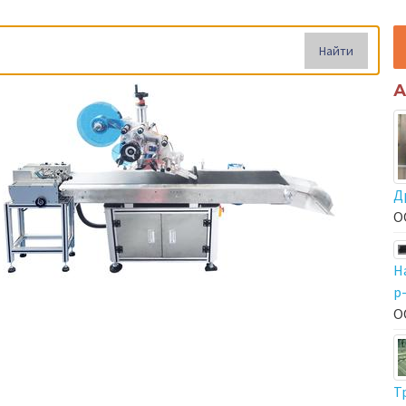
Найти
А
Д
О
Н
р
О
Т