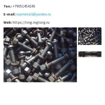
Тел.:
+79051454245
E-mail:
vspmetall@yandex.ru
Web:
https://tmg.regtorg.ru