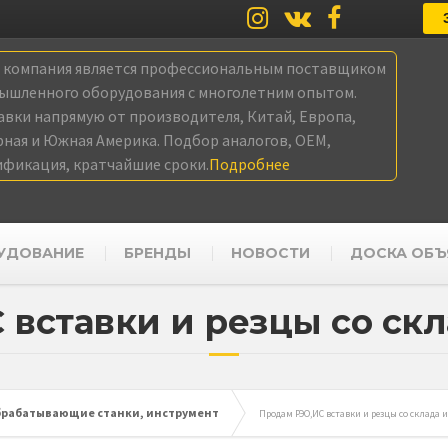
а компания является профессиональным поставщиком
ышленного оборудования с многолетним опытом.
авки напрямую от производителя, Китай, Европа,
рная и Южная Америка. Подбор аналогов, OEM,
ификация, кратчайшие сроки.
Подробнее
УДОВАНИЕ
БРЕНДЫ
НОВОСТИ
ДОСКА ОБЪ
вставки и резцы со скл
рабатывающие станки, инструмент
Продам РЭО,ИС вставки и резцы со склада и