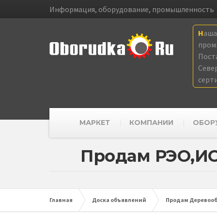
Информация, оборудование, промышленность
Наш
пром
Пост
Севе
серт
МАРКЕТ
КОМПАНИИ
ОБОР
Продам РЭО,ИС 
Главная
Доска объявлений
Продам Деревооб