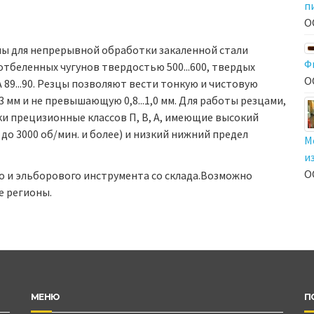
п
О
ны для непрерывной обработки закаленной стали
Ф
отбеленных чугунов твердостью 500...600, твердых
О
89...90. Резцы позволяют вести тонкую и чистовую
0,3 мм и не превышающую 0,8...1,0 мм. Для работы резцами,
и прецизионные классов П, В, А, имеющие высокий
о 3000 об/мин. и более) и низкий нижний предел
М
и
О
о и эльборового инструмента со склада.Возможно
е регионы.
МЕНЮ
П