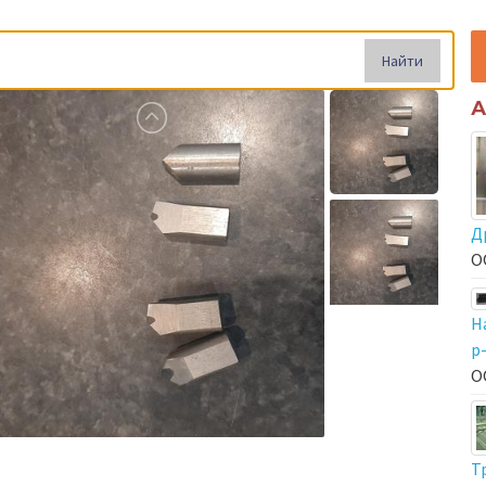
Найти
А
Д
О
Н
р
О
Т