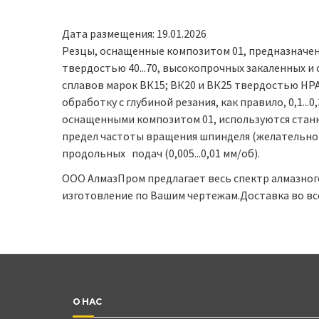
Дата размещения: 19.01.2026
Резцы, оснащенные композитом 01, предназначе
твердостью 40...70, высокопрочных закаленных и 
сплавов марок ВК15; ВК20 и ВК25 твердостью HPA 
обработку с глубиной резания, как правило, 0,1...
оснащенными композитом 01, используются станк
предел частоты вращения шпинделя (желательно д
продольных подач (0,005...0,01 мм/об).
ООО АлмазПром предлагает весь спектр алмазног
изготовление по Вашим чертежам.Доставка во вс
О НАС