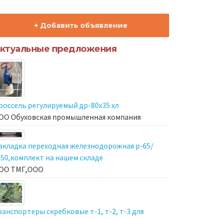
+ Добавить объявление
ктуальные предложения
россель регулируемый др-80х35 хл
ОО Обуховская промышленная компания
акладка переходная железнодорожная р-65/
-50,комплект на нашем складе
ОО ТМГ,ООО
ранспортеры скребковые т-1, т-2, т-3 для