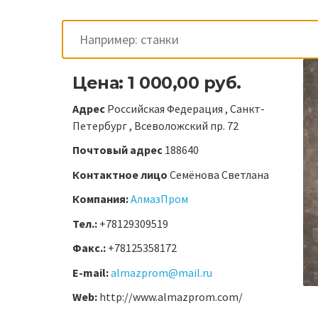
Цена: 1 000,00 руб.
Адрес
Российская Федерация , Санкт-
Петербург , Всеволожский пр. 72
Почтовый адрес
188640
Контактное лицо
Семёнова Светлана
Компания:
АлмазПром
Тел.:
+78129309519
Факс.:
+78125358172
E-mail:
almazprom@mail.ru
Web:
http://www.almazprom.com/