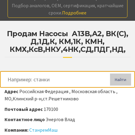
Подбор аналогов, OEM, сертификация, кратчайшие
сроки.
Подробнее
Продам Насосы А13В,А2, ВК(С),
Д,1Д,К, КМ,1К, КМН,
КМХ,КсВ,НКУ,4НК,СД,ПДГ,НД,
Найти
Адрес
Российская Федерация , Московская область ,
МО,Клинский р-н,ст.Решетниково
Почтовый адрес
170100
Контактное лицо
Энергов Влад
Компания:
СтанремМаш