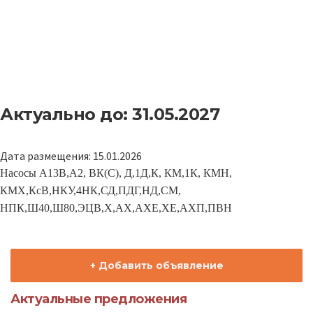
Актуально до: 31.05.2027
Дата размещения: 15.01.2026
Насосы А13В,А2
,
В
К(С)
, Д,1Д,К, КМ,1К, КМН,
КМХ,КсВ,НКУ,4НК,СД,ПДГ,НД,СМ,
НПК,Ш40,Ш80,ЭЦВ,Х,АХ,АХЕ,ХЕ,АХП,ПВН
+ Добавить объявление
Актуальные предложения