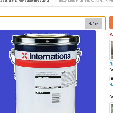
ое сырье, химические продукты
Продам Краска INTERTHANE 990 (эмаль Интертан
Найти
А
Д
О
Н
р
О