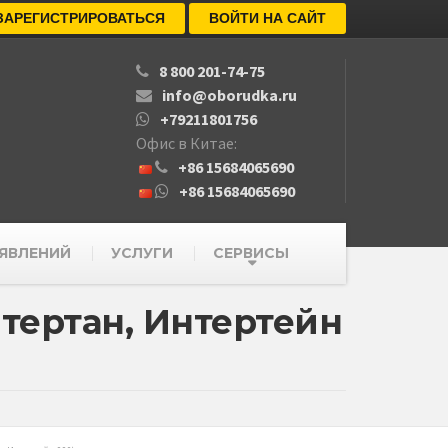
ЗАРЕГИСТРИРОВАТЬСЯ
ВОЙТИ НА САЙТ
8 800 201-74-75
info@oborudka.ru
+79211801756
Офис в Китае:
+86 15684065690
+86 15684065690
ЯВЛЕНИЙ
УСЛУГИ
СЕРВИСЫ
тертан, Интертейн