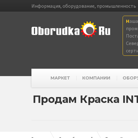
Информация, оборудование, промышленность
Наш
пром
Пост
Севе
серт
МАРКЕТ
КОМПАНИИ
ОБОР
Продам Краска IN