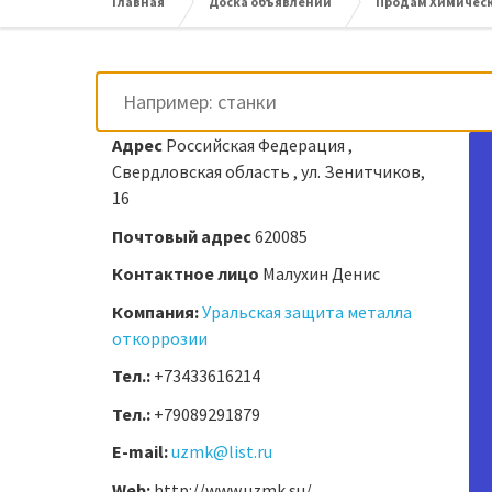
Главная
Доска объявлений
Продам Химическ
Адрес
Российская Федерация ,
Свердловская область , ул. Зенитчиков,
16
Почтовый адрес
620085
Контактное лицо
Малухин Денис
Компания:
Уральская защита металла
откоррозии
Тел.:
+73433616214
Тел.:
+79089291879
E-mail:
uzmk@list.ru
Web:
http://www.uzmk.su/