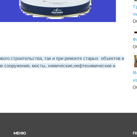
Т
п
О
Ф
О
вого строительства, так и при ремонте старых объектов в
ие cооружения, мосты, химические,нефтехимические и
М
и
О
МЕНЮ
П