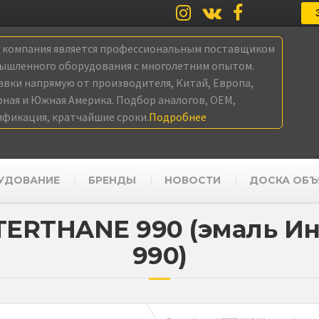
а компания является профессиональным поставщиком
ышленного оборудования с многолетним опытом.
авки напрямую от производителя, Китай, Европа,
рная и Южная Америка. Подбор аналогов, OEM,
ификация, кратчайшие сроки.
Подробнее
УДОВАНИЕ
БРЕНДЫ
НОВОСТИ
ДОСКА ОБЪ
TERTHANE 990 (эмаль Ин
990)