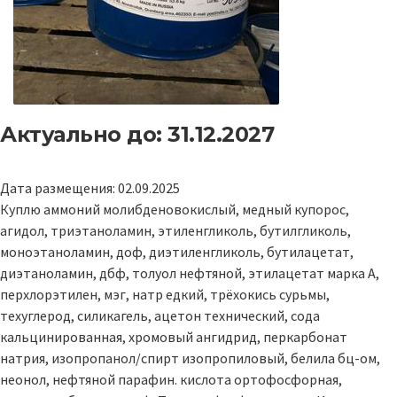
Актуально до: 31.12.2027
Дата размещения: 02.09.2025
Куплю аммоний молибденовокислый, медный купорос,
агидол, триэтаноламин, этиленгликоль, бутилгликоль,
моноэтаноламин, доф, диэтиленгликоль, бутилацетат,
диэтаноламин, дбф, толуол нефтяной, этилацетат марка А,
перхлорэтилен, мэг, натр едкий, трёхокись сурьмы,
техуглерод, силикагель, ацетон технический, сода
кальцинированная, хромовый ангидрид, перкарбонат
натрия, изопропанол/спирт изопропиловый, белила бц-ом,
неонол, нефтяной парафин. кислота ортофосфорная,