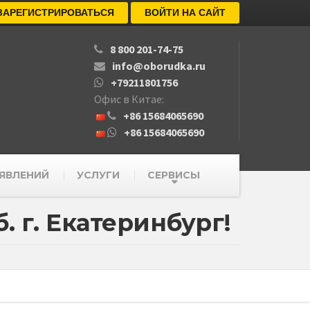
ЗАРЕГИСТРИРОВАТЬСЯ
ВОЙТИ НА САЙТ
8 800 201-74-75
info@oborudka.ru
+79211801756
Офис в Китае:
+86 15684065690
+86 15684065690
ЯВЛЕНИЙ
УСЛУГИ
СЕРВИСЫ
. г. Екатеринбург!