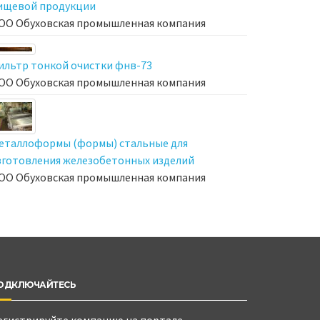
ищевой продукции
ОО Обуховская промышленная компания
ильтр тонкой очистки фнв-73
ОО Обуховская промышленная компания
еталлоформы (формы) стальные для
зготовления железобетонных изделий
ОО Обуховская промышленная компания
ОДКЛЮЧАЙТЕСЬ