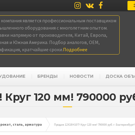
а компания является профессиональным поставщиком
ышленного оборудования с многолетним опытом.
авки напрямую от производителя, Китай, Европа,
рная и Южная Америка. Подбор аналогов, OEM,
ификация, кратчайшие сроки.
Подробнее
УДОВАНИЕ
БРЕНДЫ
НОВОСТИ
ДОСКА ОБЪ
 Круг 120 мм! 790000 руб
окат, сталь, арматура
Продам 12Х18Н10Т! Круг 120 мм! 790000 руб. г. Екатеринбург!