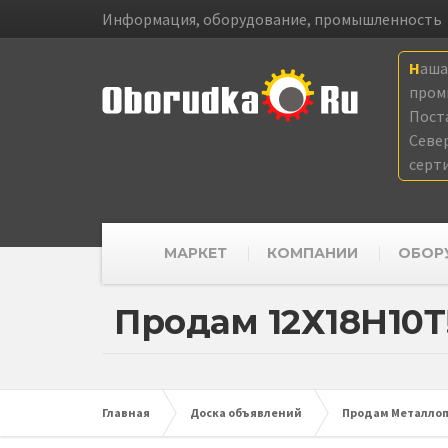
Информация, оборудование, промышленность
Наш
пром
Пост
Севе
серт
МАРКЕТ
КОМПАНИИ
ОБОР
Продам 12Х18Н10Т!
Главная
Доска объявлений
Продам Металлопр