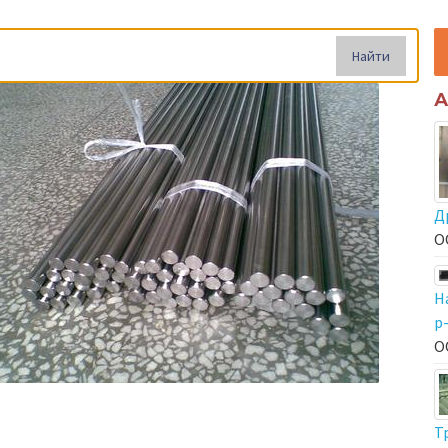
Найти
А
Д
О
Н
р
О
Т