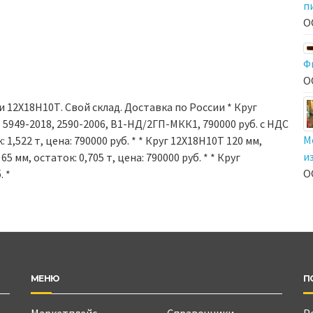
п
О
Ф
О
 12Х18Н10Т. Свой склад. Доставка по России * Круг
Т 5949-2018, 2590-2006, В1-НД/2ГП-МКК1, 790000 руб. с НДС
М
 1,522 т, цена: 790000 руб. * * Круг 12Х18Н10Т 120 мм,
и
65 мм, остаток: 0,705 т, цена: 790000 руб. * * Круг
О
. *
МЕНЮ
П