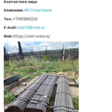
Контактное лицо
Компания:
МХ Стали Урала
Тел.:
+73433802216
E-mail:
stali79@mail.ru
Web:
https://stali-urala.ru/