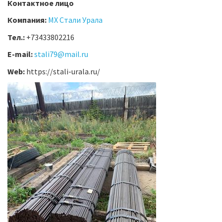
Контактное лицо
Компания:
МХ Стали Урала
Тел.:
+73433802216
E-mail:
stali79@mail.ru
Web:
https://stali-urala.ru/