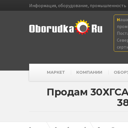
Информация, оборудование, промышленность
Наш
пром
Пост
Севе
серт
МАРКЕТ
КОМПАНИИ
ОБОР
Продам 30ХГСА
38