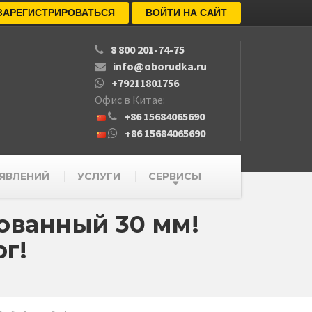
ЗАРЕГИСТРИРОВАТЬСЯ
ВОЙТИ НА САЙТ
8 800 201-74-75
info@oborudka.ru
+79211801756
Офис в Китае:
+86 15684065690
+86 15684065690
ЯВЛЕНИЙ
УСЛУГИ
СЕРВИСЫ
ованный 30 мм!
рг!