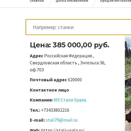
Главная
Доска объявлений
Продам Металлопр
Цена: 385 000,00 руб.
Адрес
Российская Федерация ,
Свердловская область , Энгельса 36,
оф.703
Почтовый адрес
620000
Контактное лицо
Компания:
МХ Стали Урала
Тел.:
+73433802216
E-mail:
stali79@mail.ru
Web:
https://stali-urala.ru/