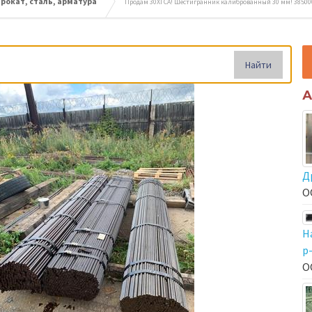
окат, сталь, арматура
Продам 30ХГСА! Шестигранник калиброванный 30 мм! 385000 
Найти
А
Д
О
Н
р
О