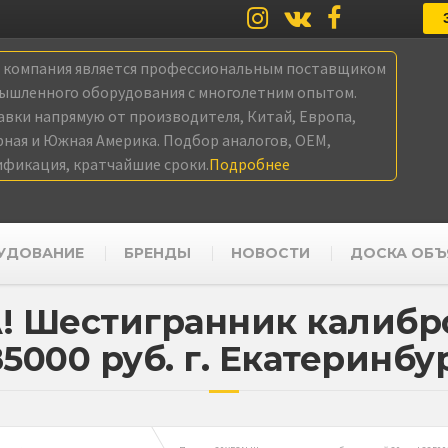
а компания является профессиональным поставщиком
ышленного оборудования с многолетним опытом.
авки напрямую от производителя, Китай, Европа,
рная и Южная Америка. Подбор аналогов, OEM,
ификация, кратчайшие сроки.
Подробнее
УДОВАНИЕ
БРЕНДЫ
НОВОСТИ
ДОСКА ОБЪ
! Шестигранник калибр
5000 руб. г. Екатеринбу