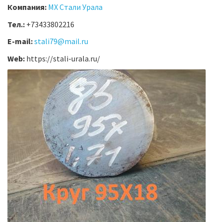
Компания:
МХ Стали Урала
Тел.:
+73433802216
E-mail:
stali79@mail.ru
Web:
https://stali-urala.ru/