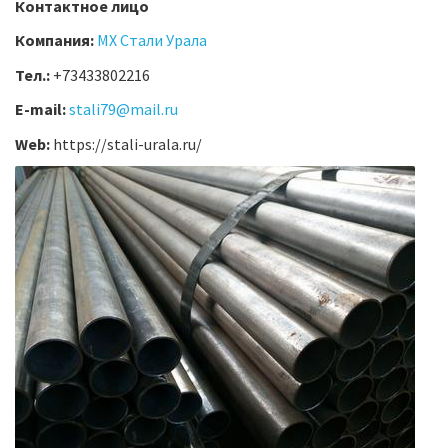
Контактное лицо
Компания:
МХ Стали Урала
Тел.:
+73433802216
E-mail:
stali79@mail.ru
Web:
https://stali-urala.ru/