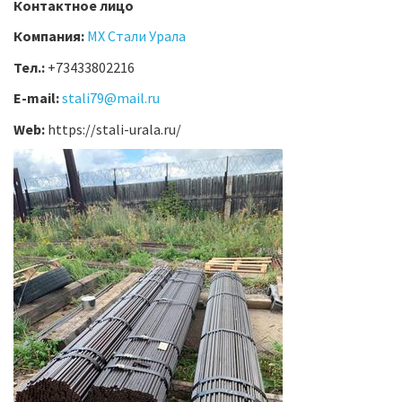
Контактное лицо
Компания:
МХ Стали Урала
Тел.:
+73433802216
E-mail:
stali79@mail.ru
Web:
https://stali-urala.ru/