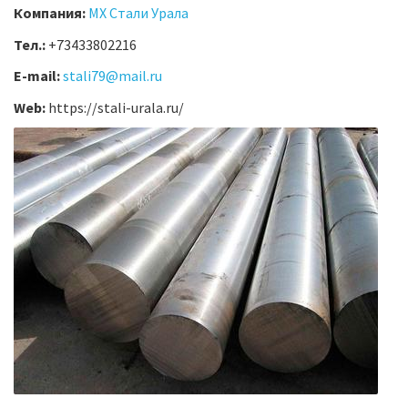
Компания:
МХ Стали Урала
Тел.:
+73433802216
E-mail:
stali79@mail.ru
Web:
https://stali-urala.ru/