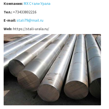
Компания:
МХ Стали Урала
Тел.:
+73433802216
E-mail:
stali79@mail.ru
Web:
https://stali-urala.ru/