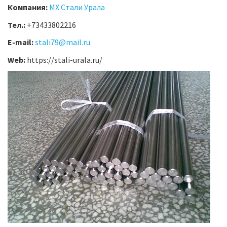
Компания:
МХ Стали Урала
Тел.:
+73433802216
E-mail:
stali79@mail.ru
Web:
https://stali-urala.ru/