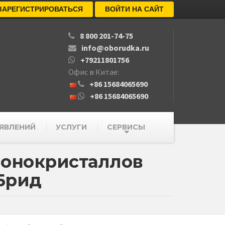
ЗАРЕГИСТРИРОВАТЬСЯ
ВОЙТИ НА САЙТ
8 800 201-74-75
info@oborudka.ru
+79211801756
Офис в Китае:
+86 15684065690
+86 15684065690
ЯВЛЕНИЙ
УСЛУГИ
СЕРВИСЫ
монокристаллов
Брид