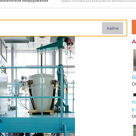
ехническое оборудование
Продам Установки для выращивания монокристаллов с
Найти
А
Д
О
Н
р
О