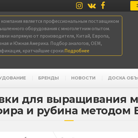
а компания является профессиональным поставщиком
ышленного оборудования с многолетним опытом.
авки напрямую от производителя, Китай, Европа,
рная и Южная Америка. Подбор аналогов, OEM,
ификация, кратчайшие сроки.
Подробнее
УДОВАНИЕ
БРЕНДЫ
НОВОСТИ
ДОСКА ОБЪ
вки для выращивания 
фира и рубина методом 