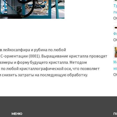
Т
п
О
Ф
О
 лейкосапфира и рубина по любой
 С-ориентации (0001). Выращивание кристалла проводят
М
размеры и форму будущего кристалла. Методом
и
о любой кристаллографической оси, что позволяет
О
и снизить затраты на последующую обработку.
МЕНЮ
П