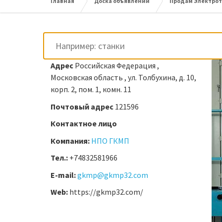
Главная
Доска объявлений
Продам Электрот
Адрес
Российская Федерация ,
Московская область , ул. Толбухина, д. 10,
корп. 2, пом. 1, комн. 11
Почтовый адрес
121596
Контактное лицо
Компания:
НПО ГКМП
Тел.:
+74832581966
E-mail:
gkmp@gkmp32.com
Web:
https://gkmp32.com/