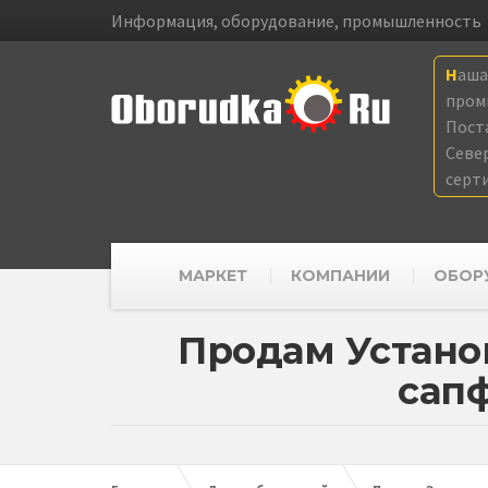
Информация, оборудование, промышленность
Наш
пром
Пост
Севе
серт
МАРКЕТ
КОМПАНИИ
ОБОР
Продам Устано
сап