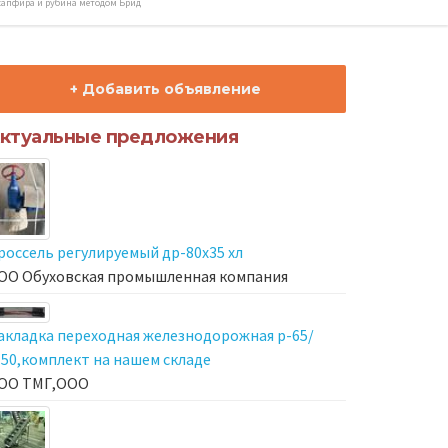
апфира и рубина методом Брид
+ Добавить объявление
ктуальные предложения
россель регулируемый др-80х35 хл
ОО Обуховская промышленная компания
акладка переходная железнодорожная р-65/
-50,комплект на нашем складе
ОО ТМГ,ООО