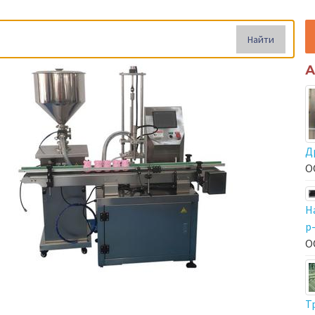
Найти
А
Д
О
Н
р
О
Т