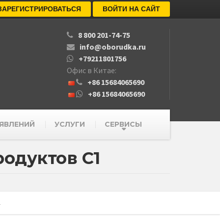
ЗАРЕГИСТРИРОВАТЬСЯ
ВОЙТИ НА САЙТ
8 800 201-74-75
info@oborudka.ru
+79211801756
Офис в Китае:
+86 15684065690
+86 15684065690
ЯВЛЕНИЙ
УСЛУГИ
СЕРВИСЫ
одуктов С1
1