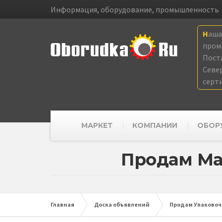
Информация, оборудование, промышленность
Наш
пром
Пост
Севе
серт
МАРКЕТ
КОМПАНИИ
ОБОР
Продам Ма
Главная
Доска объявлений
Продам Упаковочн