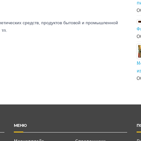
п
О
етических средств, продуктов бытовой и промышленной
Ф
 тп.
О
М
и
О
МЕНЮ
П
Маркетплейс
Справочники
Р