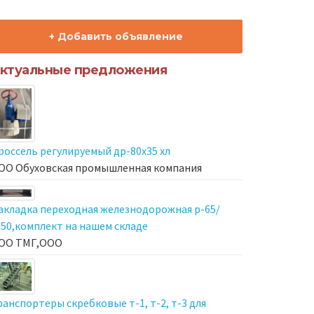
+ Добавить объявление
ктуальные предложения
россель регулируемый др-80х35 хл
ОО Обуховская промышленная компания
акладка переходная железнодорожная р-65/
-50,комплект на нашем складе
ОО ТМГ,ООО
ранспортеры скребковые т-1, т-2, т-3 для