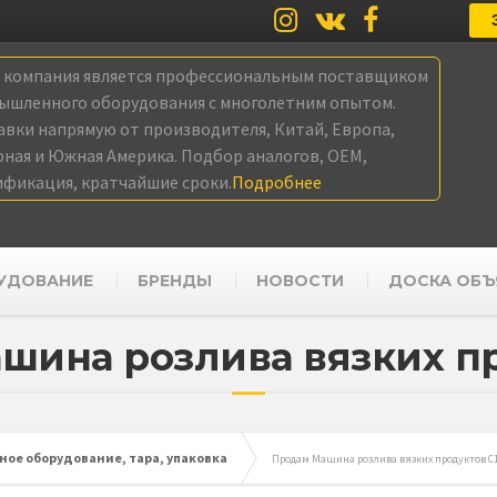
а компания является профессиональным поставщиком
ышленного оборудования с многолетним опытом.
авки напрямую от производителя, Китай, Европа,
рная и Южная Америка. Подбор аналогов, OEM,
ификация, кратчайшие сроки.
Подробнее
УДОВАНИЕ
БРЕНДЫ
НОВОСТИ
ДОСКА ОБЪ
шина розлива вязких пр
ое оборудование, тара, упаковка
Продам Машина розлива вязких продуктов С